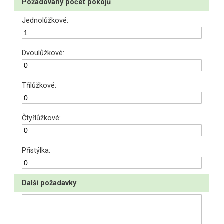
Požadovaný počet pokojů
Jednolůžkové:
Dvoulůžkové:
Třílůžkové:
Čtyřlůžkové:
Přistýlka:
Další požadavky