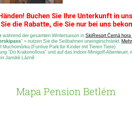
n Händen! Buchen Sie Ihre Unterkunft in 
Sie die Rabatte, die Sie nur bei uns beko
e
während der gesamten Wintersaison in
SkiResort Černá hora
rskipass
" = nutzen Sie die Seilbahnen uneingeschränkt.
Mehr 
Muchomůrka (Funlive Park für Kinder mit Tieren Tiere)
ung "Do Krakonošova" und auf das Indoor-Minigolf-Abenteuer, w
 in Janské Lázně
Mapa Pension Betlém