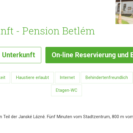
ft - Pension Betlém
g
Unterkunft
On-line
Reservierung und 
eit
Haustiere erlaubt
Internet
Behindertenfreundlich
Etagen-WC
en Teil der Janské Lázně. Fünf Minuten vom Stadtzentrum, 800 m vom 