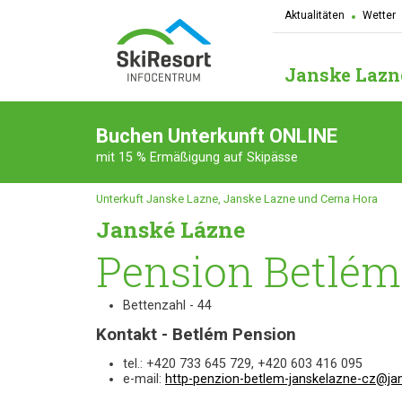
Aktualitäten
Wetter
Janske Lazn
Buchen Unterkunft ONLINE
mit 15 % Ermäßigung auf Skipässe
Unterkuft Janske Lazne, Janske Lazne und Cerna Hora
Janské Lázne
Pension Betlém
Bettenzahl - 44
Kontakt - Betlém Pension
tel.: +420 733 645 729, +420 603 416 095
e-mail:
http-penzion-betlem-janskelazne-cz@ja