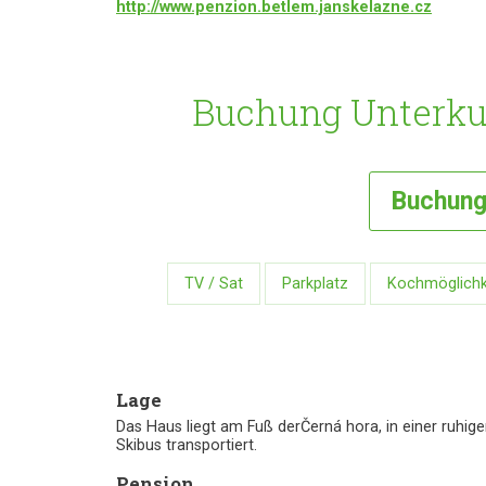
http://www.penzion.betlem.janskelazne.cz
Buchung Unterkun
Buchun
TV / Sat
Parkplatz
Kochmöglichk
Lage
Das Haus liegt am Fuß derČerná hora, in einer ruhig
Skibus transportiert.
Pension