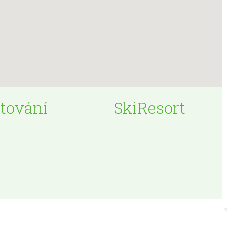
tování
SkiResort