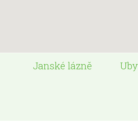
Janské lázně
Uby