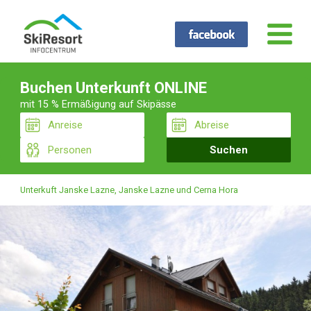
Buchen Unterkunft ONLINE
mit 15 % Ermäßigung auf Skipässe
Unterkuft Janske Lazne, Janske Lazne und Cerna Hora