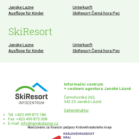
Janske Lazne
Unterkunft
Ausflüge für Kinder
SkiResort Černá hora Pec
SkiResort
Janske Lazne
Unterkunft
Ausflüge für Kinder
SkiResort Černá hora Pec
Informační centrum
+ cestovní agentura Janské Lázně
Černohorská 265,
542 25 Janské Lázně
Seitenstruktur
Tel: +420 499 875 186
Fax: +420 499 875 008
E-mail:
info@janskelazne.cz
Realizováno za finanční podpory Královéhradeckého kraje