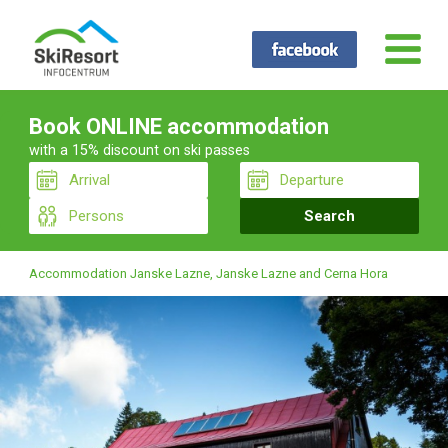
Book ONLINE accommodation
with a 15% discount on ski passes
Accommodation Janske Lazne, Janske Lazne and Cerna Hora