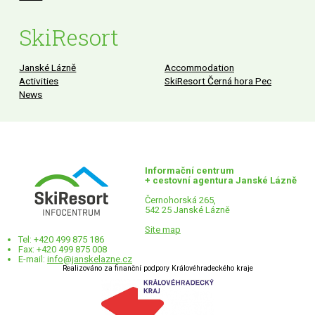
SkiResort
Janské Lázně
Accommodation
Activities
SkiResort Černá hora Pec
News
Informační centrum
+ cestovní agentura Janské Lázně
Černohorská 265,
542 25 Janské Lázně
Site map
Tel: +420 499 875 186
Fax: +420 499 875 008
E-mail:
info@janskelazne.cz
Realizováno za finanční podpory Královéhradeckého kraje