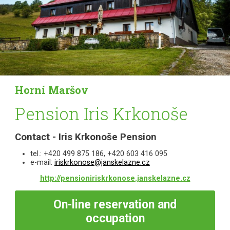
Horní Maršov
Pension Iris Krkonoše
Contact - Iris Krkonoše Pension
tel.: +420 499 875 186, +420 603 416 095
e-mail:
iriskrkonose@janskelazne.cz
http://pensioniriskrkonose.janskelazne.cz
On-line
reservation and
occupation