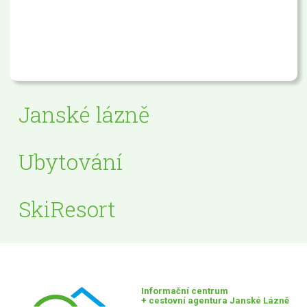
Janské lázně
Ubytování
SkiResort
Informační centrum
+ cestovní agentura Janské Lázně