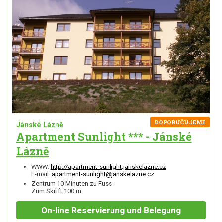
DOPORUČUJEME
Jánské Lázně
Apartment Sunlight *** - Jánské
Lázně
WWW:
http://apartment-sunlight.janskelazne.cz
E-mail:
apartment-sunlight@janskelazne.cz
Zentrum 10 Minuten zu Fuss
Zum Skilift 100 m
On-line
Reservierung und Belegung