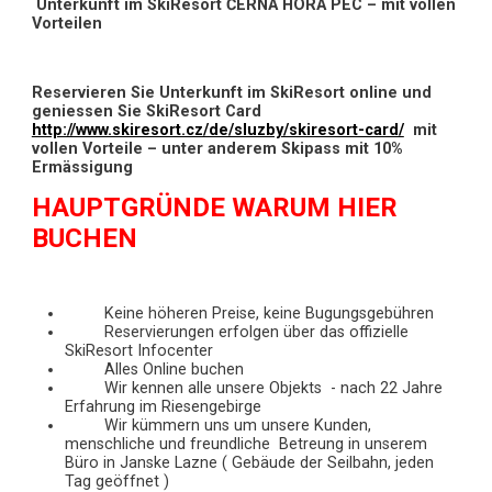
Unterkunft im SkiResort ČERNÁ HORA PEC – mit vollen
Vorteilen
Reservieren Sie Unterkunft im SkiResort online und
geniessen Sie SkiResort Card
http://www.skiresort.cz/de/sluzby/skiresort-card/
mit
vollen Vorteile – unter anderem Skipass mit 10%
Ermässigung
HAUPTGRÜNDE WARUM HIER
BUCHEN
Keine höheren Preise, keine Bugungsgebühren
Reservierungen erfolgen über das offizielle
SkiResort Infocenter
Alles Online buchen
Wir kennen alle unsere Objekts - nach 22 Jahre
Erfahrung im Riesengebirge
Wir kümmern uns um unsere Kunden,
menschliche und freundliche Betreung in unserem
Büro in Janske Lazne ( Gebäude der Seilbahn, jeden
Tag geöffnet )