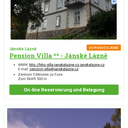
DOPORUČUJEME
Jánské Lázně
Pension Villa ** - Jánské Lázně
WWW:
http://http-villa-janskelazne-cz.janskelazne.cz
E-mail:
penzion-villa@janskelazne.cz
Zentrum 5 Minuten zu Fuss
Zum Skilift 500 m
On-line
Reservierung und Belegung