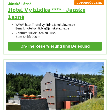
DOPORUČUJEME
Jánské Lázně
Hotel Vyhlídka **** - Jánské
Lázně
WWW:
http://hotel-vyhlidka.janskelazne.cz
E-mail:
hotel-vyhlidka@janskelazne.cz
Zentrum 10 Minuten zu Fuss
Zum Skilift 200 m
On-line
Reservierung und Belegung