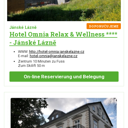
DOPORUČUJEME
Jánské Lázně
Hotel Omnia Relax & Wellness ****
- Jánské Lázně
WWW:
http://hotel-omnia.janskelazne.cz
E-mail:
hotel-omnia@janskelazne.cz
Zentrum 10 Minuten zu Fuss
Zum Skilift 50 m
On-line
Reservierung und Belegung