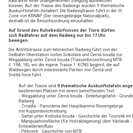
Radfahrer einer unangenehmen Steigung ausweichen
können. Auf der Trasse des Radwegs wurden 9 thematische
Auskunftstafeln installiert. Die Radwegtrasse führt in der III.
Zone von KRNAP (Der riesengebirgige Nationalpark),
deshalb ist die Besuchsordnung einzuhalten.
Auf Grund des Ruhebedürfnisses der Tiere dürfen
sich Radfahrer auf dem Radweg nur bis 17 Uhr
bewegen.
Die Antrittstrasse zum lehrreichen Radweg führt von der
Seilbahn-Oberstation vorbei Sokolská und Černá bouda zur
Weggablung unter Černá bouda (Trassenbezeichnung MTB
č. 19A, 1B), wo die eigene Trasse 1. KCNS beginnt, die auf
Waldwegen durch interessante Partien von Černá und
Světlá hora führt.
Auf der Trasse sind
9 thematische Auskunftstafeln ange
bestimmten Plätzen mit einem betreffenden Text:
- Weggablung unter Černá bouda - Einleitungstafel - Grund
Radweg
- Zrcadla - Panorama des Hauptkamms Riesengebirge
mit Kuppenbeschreibung
- Sattel unter Kolínská bouda - Geschichte der Touristik im
- Manipulationsfläche (für Holzablagerung) über Václavák -
Entwaldeneinfluss
- Pěticestí - Geschichte von MTB