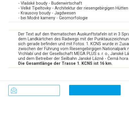
- Vlašské boudy - Budenwirtschaft
- Velké Tipeltovky - Architektur der riesengebirgigen Hütten
- Krausovy boudy - Jagdwesen
- bei Modré kameny - Geomorfologie
Der Text auf den thematischen Auskunftstafeln ist in 3 Spra
dem Landkärtchen des Radwegs mit der Punktauszeichnung
sich gerade befinden und mit Fotos. 1. KCNS wurde in Zu
zwischen der Führung vom Riesengebirgigen Nationalpark m
Vrchlabí und der Gesellschaft MEGA PLUS s. r. o., Janské L
und dem Betreiber der Seilbahn Janské Lázně - Černá hora.
Die Gesamtlänge der Trasse 1. KCNS ist 16 km.