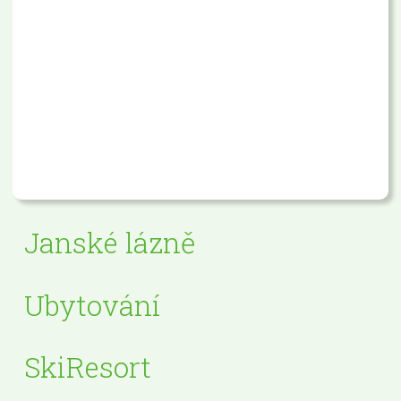
Janské lázně
Ubytování
SkiResort