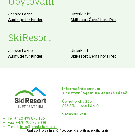
Ubytování
Janske Lazne
Unterkunft
Ausflüge für Kinder
SkiResort Černá hora Pec
SkiResort
Janske Lazne
Unterkunft
Ausflüge für Kinder
SkiResort Černá hora Pec
Informační centrum
+ cestovní agentura Janské Lázně
Černohorská 265,
542 25 Janské Lázně
Seitenstruktur
Tel: +420 499 875 186
Fax: +420 499 875 008
E-mail:
info@janskelazne.cz
Realizováno za finanční podpory Královéhradeckého kraje