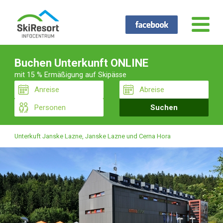
Buchen Unterkunft ONLINE
mit 15 % Ermäßigung auf Skipässe
Unterkuft Janske Lazne, Janske Lazne und Cerna Hora