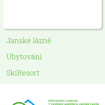
Janské lázně
Ubytování
SkiResort
Informační centrum
+ cestovní agentura Janské Lázně