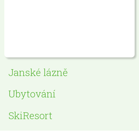
Janské lázně
Ubytování
SkiResort