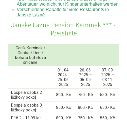
Abenteuer, wo nicht nur Kinder unterhalten werden
Verschiedene Rabatte für viele Restaurants in
Janské Lázně
Janské Lázne Pension Kamínek *** -
Preisliste
Ceník Kamínek /
Osoba / Den /
bohatá bufetová
snídaně
01. 04.
26. 06.
07. 09.
2024 -
2025 –
2025 –
25. 06.
06. 09.
03.11.
2025
2025
2025
Dospělá osoba 2
800,- Kč
750,- Kč
550,- Kč
lůžkový pokoj
Dospělá osoba 3
850,- Kč
800,- Kč
650,- Kč
lůžkový pokoj
Dítě 2 - 11,99 let
800,- Kč
750,- Kč
550,- Kč