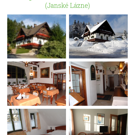
(Janské Lázne)