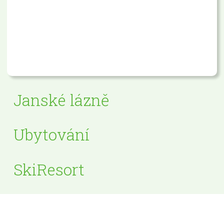
Janské lázně
Ubytování
SkiResort