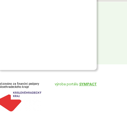
alizováno za finanční podpory
výroba portálu
SYMPACT
álovéhradeckého kraje