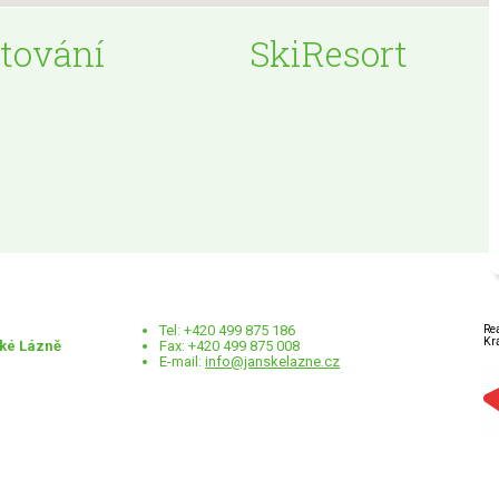
tování
SkiResort
Tel: +420 499 875 186
Re
Kr
ské Lázně
Fax: +420 499 875 008
E-mail:
info@janskelazne.cz