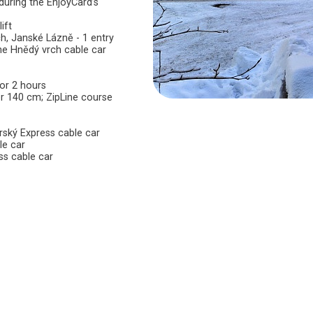
 during the EnjoyCard’s
ift
, Janské Lázně - 1 entry
he Hnědý vrch cable car
or 2 hours
er 140 cm; ZipLine course
rský Express cable car
le car
ss cable car