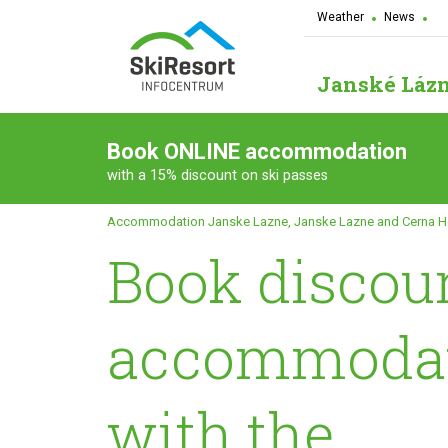
Weather
News
Janské Láz
Book ONLINE accommodation
with a 15% discount on ski passes
Accommodation Janske Lazne, Janske Lazne and Cerna H
Book discou
accommodat
with the