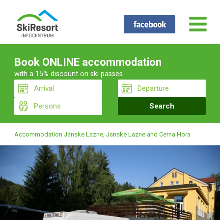
Book ONLINE accommodation
with a 15% discount on ski passes
Accommodation Janske Lazne, Janske Lazne and Cerna Hora