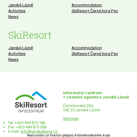
Janské Lázně
Accommodation
Activities
SkiResort Černá hora Pec
News
SkiResort
Janské Lázně
Accommodation
Activities
SkiResort Černá hora Pec
News
Informační centrum
+ cestovní agentura Janské Lázně
Černohorská 265,
542 25 Janské Lázně
Site map
Tel: +420 499 875 186
Fax: +420 499 875 008
E-mail:
info@janskelazne.cz
Realizováno za finanční podpory Královéhradeckého kraje