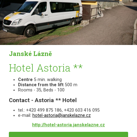
Janské Lázně
Hotel Astoria **
Centre
5 min. walking
Distance from the lift
500 m
Rooms - 35, Beds - 100
Contact - Astoria ** Hotel
tel.: +420 499 875 186, +420 603 416 095
e-mail:
hotel-astoria@janskelazne.cz
http://hotel-astoria.janskelazne.cz