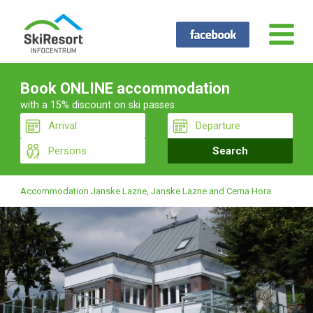
Book ONLINE accommodation
with a 15% discount on ski passes
Accommodation Janske Lazne, Janske Lazne and Cerna Hora