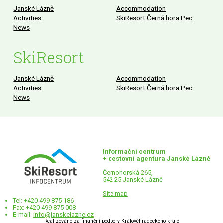
Janské Lázně
Accommodation
Activities
SkiResort Černá hora Pec
News
SkiResort
Janské Lázně
Accommodation
Activities
SkiResort Černá hora Pec
News
Informační centrum
+ cestovní agentura Janské Lázně
Černohorská 265,
542 25 Janské Lázně
Site map
Tel: +420 499 875 186
Fax: +420 499 875 008
E-mail:
info@janskelazne.cz
Realizováno za finanční podpory Královéhradeckého kraje