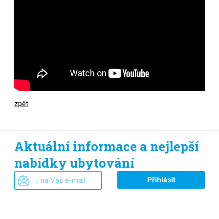
zpět
Aktuální informace a nejlepší
nabídky ubytování