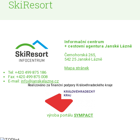
SkiResort
Informační centrum
+ cestovní agentura Janské Lázně
Černohorská 265,
542 25 Janské Lázně
Mapa stránek
Tel: +420 499 875 186
Fax: +420 499 875 008
E-mail:
info@janskelazne.cz
Realizováno za finanční podpory Královéhradeckého kraje
výroba portálu
SYMPACT