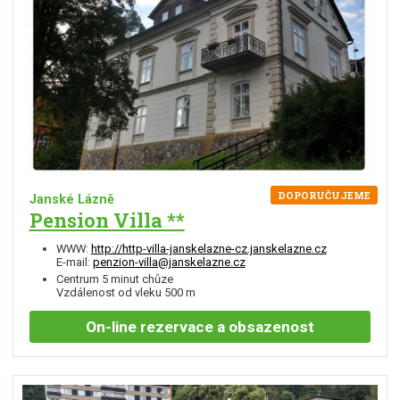
DOPORUČUJEME
Janské Lázně
Pension Villa **
WWW:
http://http-villa-janskelazne-cz.janskelazne.cz
E-mail:
penzion-villa@janskelazne.cz
Centrum 5 minut chůze
Vzdálenost od vleku 500 m
On-line
rezervace a obsazenost