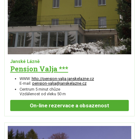
Janské Lázně
Pension Valja ***
WWW:
http://pension-valja.janskelazne.cz
E-mail:
pension-valja@janskelazne.cz
Centrum 5 minut chůze
Vzdálenost od vleku 50 m
On-line
rezervace a obsazenost