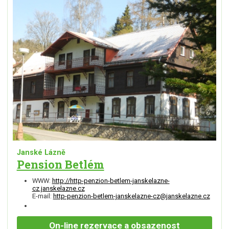
Janské Lázně
Pension Betlém
WWW:
http://http-penzion-betlem-janskelazne-
cz.janskelazne.cz
E-mail:
http-penzion-betlem-janskelazne-cz@janskelazne.cz
On-line
rezervace a obsazenost