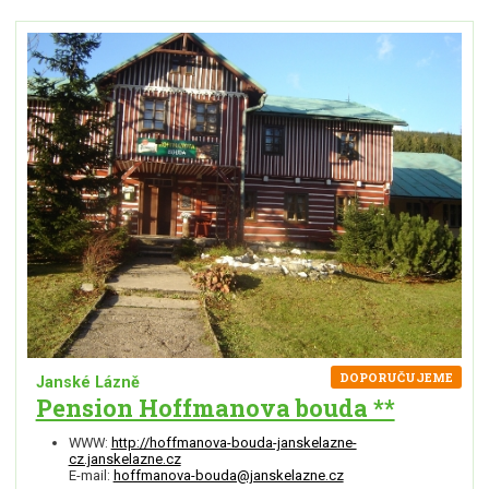
DOPORUČUJEME
Janské Lázně
Pension Hoffmanova bouda **
WWW:
http://hoffmanova-bouda-janskelazne-
cz.janskelazne.cz
E-mail:
hoffmanova-bouda@janskelazne.cz