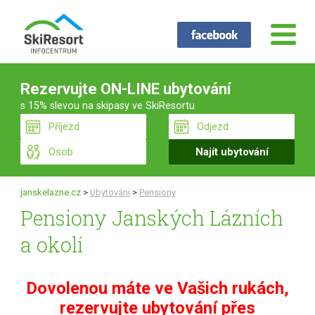
Rezervujte ON-LINE ubytování
s 15% slevou na skipasy ve SkiResortu
janskelazne.cz
>
Ubytování
>
Pensiony
Pensiony Janských Lázních
a okolí
Dovolenou máte ve Vašich rukách,
rezervujte ubytování přes