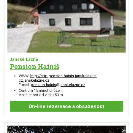
Janské Lázně
Pension Hainiš
WWW:
http://http-penzion-hainis-janskelazne-
cz.janskelazne.cz
E-mail:
penzion-hainis@janskelazne.cz
Centrum 15 minut chůze
Vzdálenost od vleku 50 m
On-line
rezervace a obsazenost