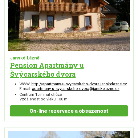
Janské Lázně
Pension Apartmány u
Švýcarského dvora
WWW:
http://apartmany-u-svycarskeho-dvora.janskelazne.cz
E-mail:
apartmany-u-svycarskeho-dvora@janskelazne.cz
Centrum 15 minut chůze
Vzdálenost od vleku 100 m
On-line
rezervace a obsazenost