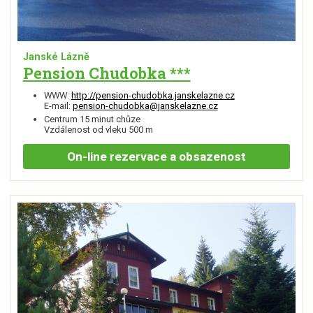
Janské Lázně
Pension Chudobka ***
WWW:
http://pension-chudobka.janskelazne.cz
E-mail:
pension-chudobka@janskelazne.cz
Centrum 15 minut chůze
Vzdálenost od vleku 500 m
On-line
rezervace a obsazenost