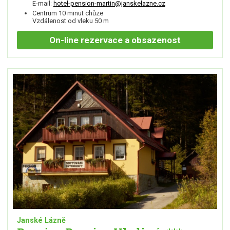
E-mail:
hotel-pension-martin@janskelazne.cz
Centrum 10 minut chůze
Vzdálenost od vleku 50 m
On-line
rezervace a obsazenost
Janské Lázně