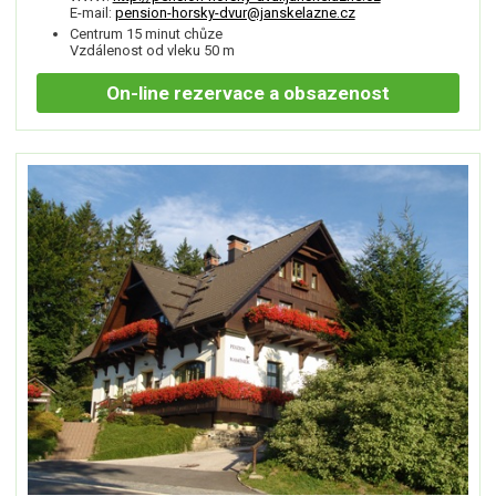
E-mail:
pension-horsky-dvur@janskelazne.cz
Centrum 15 minut chůze
Vzdálenost od vleku 50 m
On-line
rezervace a obsazenost