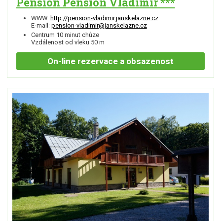
Pension Pension Vladimír ***
WWW:
http://pension-vladimir.janskelazne.cz
E-mail:
pension-vladimir@janskelazne.cz
Centrum 10 minut chůze
Vzdálenost od vleku 50 m
On-line
rezervace a obsazenost