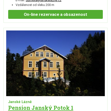
E-mail:
dumeva@janskelazne.cz
Vzdálenost od vleku 200 m
On-line
rezervace a obsazenost
Janské Lázně
Pension Janský Potok 1