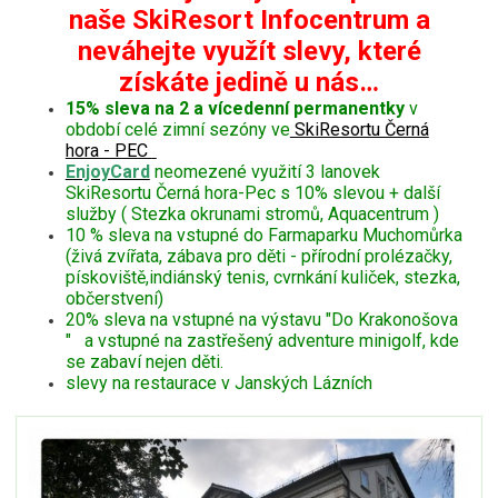
naše SkiResort Infocentrum a
neváhejte využít slevy, které
získáte jedině u nás…
15% sleva na 2 a vícedenní permanentky
v
období celé zimní sezóny ve
SkiResortu Černá
hora - PEC
EnjoyCard
neomezené využití 3 lanovek
SkiResortu Černá hora-Pec s 10% slevou + další
služby ( Stezka okrunami stromů, Aquacentrum )
10 % sleva na vstupné do Farmaparku Muchomůrka
(živá zvířata, zábava pro děti - přírodní prolézačky,
pískoviště,indiánský tenis, cvrnkání kuliček, stezka,
občerstvení)
20% sleva na vstupné na výstavu "Do Krakonošova
" a vstupné na zastřešený adventure minigolf, kde
se zabaví nejen děti.
slevy na restaurace v Janských Lázních