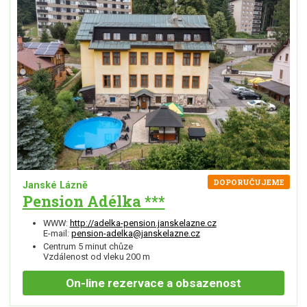
DOPORUČUJEME
Janské Lázně
Pension Adélka ***
WWW:
http://adelka-pension.janskelazne.cz
E-mail:
pension-adelka@janskelazne.cz
Centrum 5 minut chůze
Vzdálenost od vleku 200 m
On-line
rezervace a obsazenost