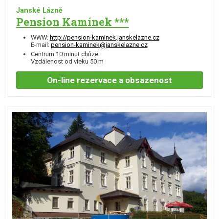
Janské Lázně
Pension Kamínek ***
WWW:
http://pension-kaminek.janskelazne.cz
E-mail:
pension-kaminek@janskelazne.cz
Centrum 10 minut chůze
Vzdálenost od vleku 50 m
On-line
rezervace a obsazenost