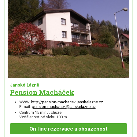
Janské Lázně
Pension Macháček
WWW:
http://pension-machacek.janskelazne.cz
E-mail:
pension-machacek@janskelazne.cz
Centrum 15 minut chůze
Vzdálenost od vleku 100 m
On-line
rezervace a obsazenost