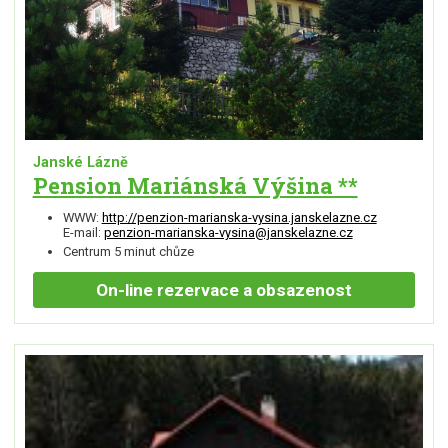
Janské Lázně
Pension Mariánská Výšina **
WWW:
http://penzion-marianska-vysina.janskelazne.cz
E-mail:
penzion-marianska-vysina@janskelazne.cz
Centrum 5 minut chůze
On-line
rezervace a obsazenost