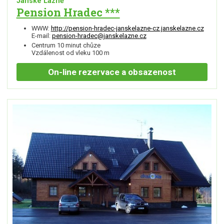
Janské Lázně
Pension Hradec ***
WWW:
http://pension-hradec-janskelazne-cz.janskelazne.cz
E-mail:
pension-hradec@janskelazne.cz
Centrum 10 minut chůze
Vzdálenost od vleku 100 m
On-line
rezervace a obsazenost