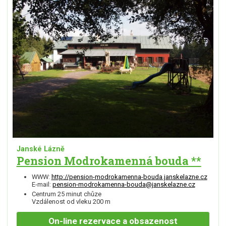
Janské Lázně
Pension Modrokamenná bouda **
WWW:
http://pension-modrokamenna-bouda.janskelazne.cz
E-mail:
pension-modrokamenna-bouda@janskelazne.cz
Centrum 25 minut chůze
Vzdálenost od vleku 200 m
On-line
rezervace a obsazenost