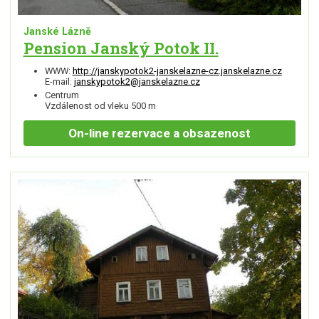
Janské Lázně
Pension Janský Potok II.
WWW:
http://janskypotok2-janskelazne-cz.janskelazne.cz
E-mail:
janskypotok2@janskelazne.cz
Centrum
Vzdálenost od vleku 500 m
On-line
rezervace a obsazenost