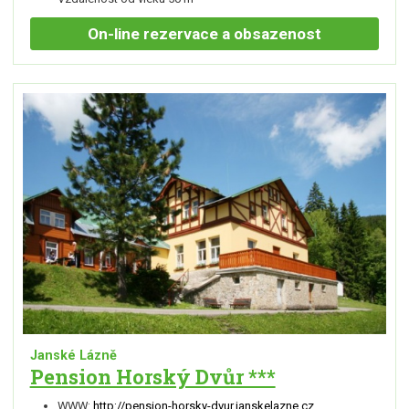
On-line
rezervace a obsazenost
Janské Lázně
Pension Horský Dvůr ***
WWW:
http://pension-horsky-dvur.janskelazne.cz