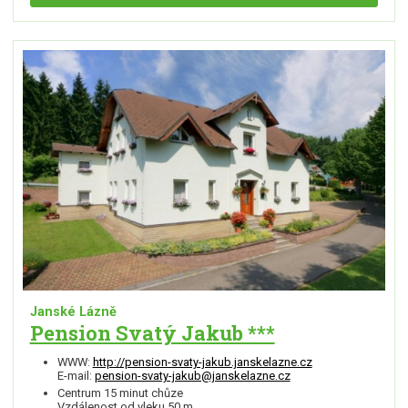
Janské Lázně
Pension Svatý Jakub ***
WWW:
http://pension-svaty-jakub.janskelazne.cz
E-mail:
pension-svaty-jakub@janskelazne.cz
Centrum 15 minut chůze
Vzdálenost od vleku 50 m