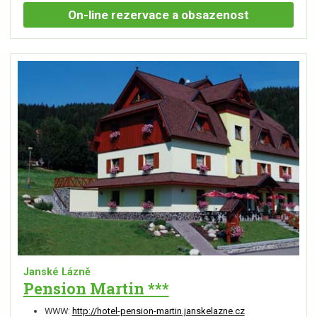
On-line
rezervace a obsazenost
Janské Lázně
Pension Martin ***
WWW:
http://hotel-pension-martin.janskelazne.cz