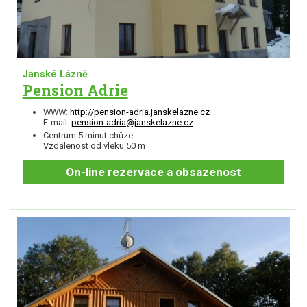
Janské Lázně
Pension Adrie
WWW:
http://pension-adria.janskelazne.cz
E-mail:
pension-adria@janskelazne.cz
Centrum 5 minut chůze
Vzdálenost od vleku 50 m
On-line
rezervace a obsazenost