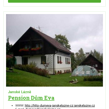
Janské Lázně
Pension Dům Eva
WWW:
http://http-dumeva-janskelazne-cz.janskelazne.cz