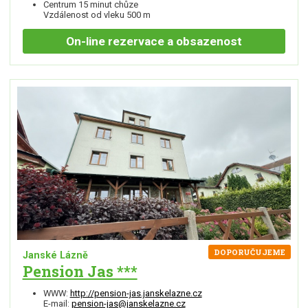
Centrum 15 minut chůze
Vzdálenost od vleku 500 m
On-line
rezervace a obsazenost
DOPORUČUJEME
Janské Lázně
Pension Jas ***
WWW:
http://pension-jas.janskelazne.cz
E-mail:
pension-jas@janskelazne.cz