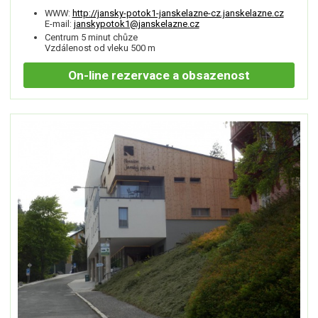
WWW:
http://jansky-potok1-janskelazne-cz.janskelazne.cz
E-mail:
janskypotok1@janskelazne.cz
Centrum 5 minut chůze
Vzdálenost od vleku 500 m
On-line
rezervace a obsazenost