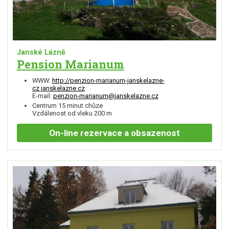
Janské Lázně
Pension Marianum
WWW:
http://penzion-marianum-janskelazne-
cz.janskelazne.cz
E-mail:
penzion-marianum@janskelazne.cz
Centrum 15 minut chůze
Vzdálenost od vleku 200 m
On-line
rezervace a obsazenost