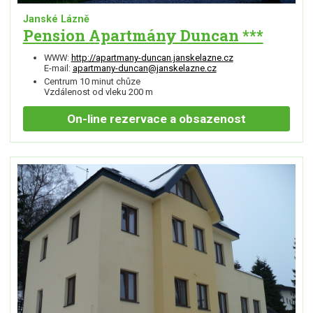
Janské Lázně
Pension Apartmány Duncan ***
WWW:
http://apartmany-duncan.janskelazne.cz
E-mail:
apartmany-duncan@janskelazne.cz
Centrum 10 minut chůze
Vzdálenost od vleku 200 m
On-line
rezervace a obsazenost