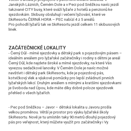
Janských Lázních, Černém Dole a v Peci pod Sněžkou navíc jezdí
takzvané CITY busy, které sváží lyžaře z hotelů a penzionů ke
sjezdovkám. Skibusy obsluhují i večerní lyžování, které ve
SkiResortu ČERNÁ HORA – PEC nabízí 4 z 5 areálů.
Pro pohodlí lyžařů tak ve SkiResortu jezdí celkem 11 skibusových
linek.
ZAČÁTEČNICKÉ LOKALITY
- Černý Důl - mírné sjezdovky a dětský park s pojezdovým pásem –
ideálním areálem pro lyžařské začátečníky i rodiny s dětmi je areál
Černý Důl, kde najdete široké a mírné sjezdovky, na které Vás
vyvezou sedačkové lanovky. V Černém Dole je navíc možné
navštívit i dětský park SkiResortu, kde je pojezdový pás,
kotvičkový vlek a výukové pomůcky pro lepší zvládnutí prvních
lyžařských lekcí. Druhým areálem s mírnými a kratšími sjezdovkami
je Svoboda nad Úpou, kde máte díky dobré poloze sjezdovek
přehled o všech lyžařích.
- Pec pod Sněžkou – Javor – dětská lokalita u Javoru prošla
velkou proměnou. Větší je prostor pro výuku lyžařské školy
SkiResortu. Nově je tu umístěn taky 90 metrů dlouhý pojezdový
pás pro veřejnost, který můžete využít pro začátečníky i Vy.