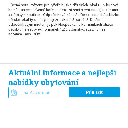
- Černá hora - zázemí pro lyžaře blízko dětských lokalit – v budově
horní stanice na Černé hoře najdete zázemí s restaurací, toaletami
a dětským koutkem. Odpočinková zóna SkiRelax se nachází blízko
dětské lokality s mírnými sjezdovkami Sport 1, 2. Dalším
odpočinkovým místem je pak Hospůdka na Formánkách blízko
dětských sjezdovek Formánek 1,2,3 v Janských Lázních za
hotelem Lesní Dům.
Aktuální informace a nejlepší
nabídky ubytování