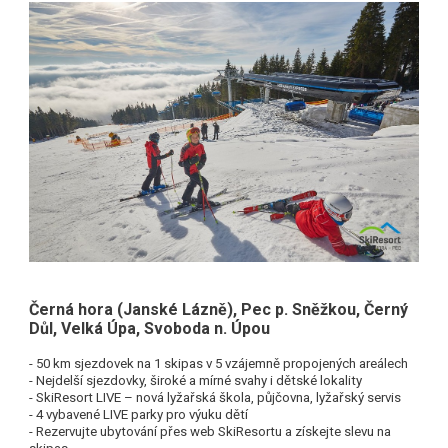
Černá hora (Janské Lázně), Pec p. Sněžkou, Černý
Důl, Velká Úpa, Svoboda n. Úpou
- 50 km sjezdovek na 1 skipas v 5 vzájemně propojených areálech
- Nejdelší sjezdovky, široké a mírné svahy i dětské lokality
- SkiResort LIVE – nová lyžařská škola, půjčovna, lyžařský servis
- 4 vybavené LIVE parky pro výuku dětí
- Rezervujte ubytování přes web SkiResortu a získejte slevu na