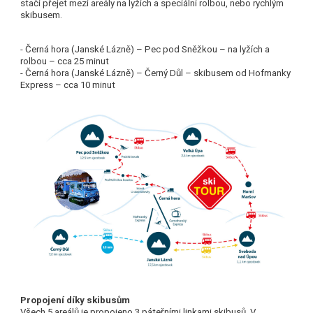
stačí přejet mezi areály na lyžích a speciální rolbou, nebo rychlým
skibusem.
- Černá hora (Janské Lázně) – Pec pod Sněžkou – na
lyžích a
rolbou – cca 25 minut
- Černá hora (Janské Lázně) – Černý Důl – skibusem
od Hofmanky
Express – cca 10 minut
Propojení díky skibusům
Všech 5 areálů je propojeno 3 páteřními linkami skibusů. V