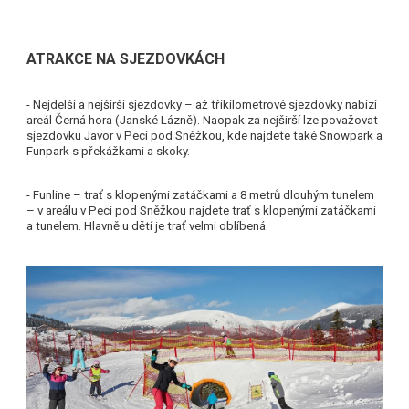
ATRAKCE NA SJEZDOVKÁCH
- Nejdelší a nejširší sjezdovky – až tříkilometrové sjezdovky nabízí
areál Černá hora (Janské Lázně). Naopak za nejširší lze považovat
sjezdovku Javor v Peci pod Sněžkou, kde najdete také Snowpark a
Funpark s překážkami a
skoky.
- Funline – trať s klopenými
zatáčkami a 8 metrů dlouhým
tunelem
– v areálu v Peci pod Sněžkou
najdete trať s klopenými zatáčkami
a
tunelem. Hlavně u dětí je trať velmi
oblíbená.