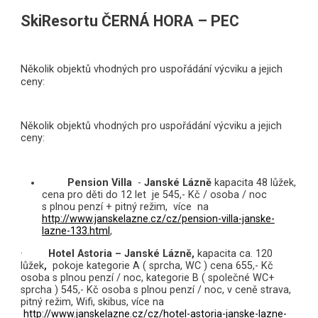
SkiResortu ČERNÁ HORA – PEC
Několik objektů vhodných pro uspořádání výcviku a jejich
ceny:
Několik objektů vhodných pro uspořádání výcviku a jejich
ceny
:
Pension Villa
-
Janské Lázně
kapacita 48 lůžek,
cena pro děti do 12 let
je 545,- Kč / osoba / noc
s plnou penzí + pitný režim,
více
na
http://www.janskelazne.cz/cz/pension-villa-janske-
lazne-133.html
,
·
Hotel Astoria
– Janské Lázně,
kapacita ca. 120
lůžek
,
pokoje kategorie A ( sprcha, WC ) cena 655,- Kč
osoba s plnou penzí / noc, kategorie B ( společné WC+
sprcha ) 545,- Kč osoba s plnou penzí / noc, v ceně strava,
pitný režim, Wifi, skibus, více na
http://www.janskelazne.cz/cz/hotel-astoria-janske-lazne-