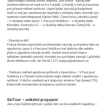
uspořádejte závody obřího slalomu
„bez práce“. Každý den
stavíme
slalomové tratě ve 4 z 5 areálů. U každé z tratí je časomíra
pro přesné měření rychlosti. Uspořádání závodů je bezplatné,
stačí si trať jen zarezervovat dopředu u obsluhy vleku. Kontakt pro
rezervaci tratě Measured Slalom (MS): Černá hora (Janské Lázně)
– u obsluhy vleku Sport 1; Pec pod Sněžkou – u obsluhy vleku
Klondike; Svoboda n.Ú. – u obsluhy vleku Duncan; Černý Důl – u
obsluhy lanovky.
- Závody na klíč
Pokud chcete uspořádat profesionální závody, postavíme Vám na
sjezdovce Javor 3 v Peci pod Sněžkou trať slalomu dle vašeho
přání a zajistíme závody na klíč, včetně startovních čísel a
vyhlášení výsledků závodů. Kontakt pro pořádání závodů: Lyžařská
škola SkiResort LIVE, tel.734 621 271, livepec@skiresort.cz
- Tratě pro měření sjezdové rychlosti
s časomírou – V Peci pod
Sněžkou a
v Černém Dole můžete svým žákům změřit i
sjezdovou
rychlost. V těchto areálech je
k dispozici atrakce Top Speed (TS),
která měří
momentální dosaženou rychlost lyžaře.
SkiTour – unikátní propojení
Jen u nás můžete lyžovat v jeden den ve více areálech najednou –