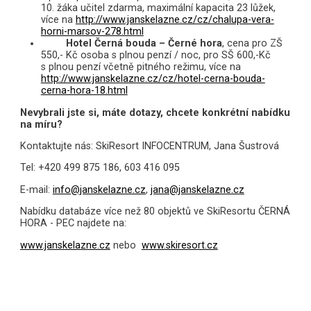
10. žáka učitel zdarma, maximální kapacita 23 lůžek,
více na
http://www.janskelazne.cz/cz/chalupa-vera-
horni-marsov-278.html
Hotel Černá bouda
–
Černé hora
, cena pro ZŠ
550,- Kč osoba s plnou penzí / noc, pro SŠ 600,-Kč
s plnou penzí včetně pitného režimu,
více na
http://www.janskelazne.cz/cz/hotel-cerna-bouda-
cerna-hora-18.html
Nevybrali jste si, máte dotazy, chcete konkrétní nabídku
na míru?
Kontaktujte nás: SkiResort INFOCENTRUM, Jana Šustrová
Tel: +420 499 875 186, 603 416 095
E-mail:
info@janskelazne.cz
,
jana@janskelazne.cz
Nabídku databáze více než 80 objektů ve SkiResortu ČERNÁ
HORA - PEC najdete na:
www.janskelazne.cz
nebo
www.skiresort.cz