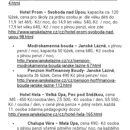
4.html
·
Hotel Prom
– Svoboda nad Úpou
, kapacita ca. 120
lůžek, cena pro školy za jednu osobu je dle věku děti do
11,9
let 469,- Kč/ noc, do 14,9 let věku
540,-Kč / noc, do
17,9 let věku 640,- Kč / noc s plnou penzí, více zde
http://www.janskelazne.cz/cz/hotel-prom-svoboda-nad-
upou-98.html
Modrokamenná bouda
–
Janské Lázně
, s plnou
penzí / noc, kapacita 50 lůžek, cena 680,- Kč osoba
s plnou penzí / noc,
http://www.janskelazne.cz/cz/pension-
modrokamenna-bouda-janske-lazne-67.html
Penzion Hoffmanovy Boudy-
Janské Lázně
,
kapacita
36 lůžek, Cena 490 Kč plná penze/ noc
http://www.janskelazne.cz/cz/pension-hoffmanova-
bouda-janske-lazne-112.html
·
Hotel Hela –
Velká Úpa, Pec pod Sněžkou
,
cena:
MŠ - 450 Kč/osoba/den, ZŠ 500,- Kč osoba / den, SŠ 550,-
Kč / osoba / den, v ceně plná penze + pitný režim, každá
11. osoba zdarma pedagogický dozor
http://www.janskelazne.cz/cz/hotel-hela-165.html
Chalupa Věra
– Malá Úpa,
cena 490,- Kč osoba
s plnou penzí včetně pitného režimu/ noc, na každého