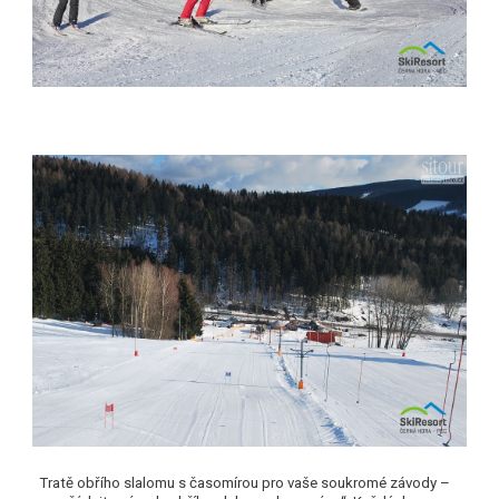
Tratě obřího slalomu s časomírou
pro vaše soukromé závody –