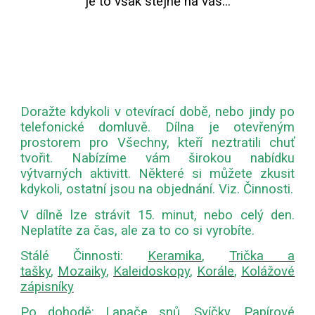
je to však stejně na vás..
.
D
oražte kdykoli v otevírací době, nebo jindy po
telefonické domluvě. Dílna je otevřeným
prostorem pro Všechny, kteří neztratili chuť
tvořit. Nabízíme vám širokou nabídku
výtvarných aktivitt. Některé si můžete zkusit
kdykoli, ostatní jsou na objednání. Viz. Činnosti.
V dílně lze strávit 15. minut, nebo celý den.
Neplatíte za čas, ale za to co si vyrobíte.
Stálé Činnosti:
Keramika
,
Trička a
tašky
,
Mozaiky
,
Kaleidoskopy
,
Korále
,
Kolážové
zápisníky
Po dohodě:
Lapače snů
,
Svíčky
,
Papírové