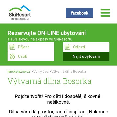
Rezervujte ON-LINE ubytování
s 15% slevou na skipasy ve SkiResortu
janskelazne.cz
>
Volný čas
>
Výtvarná dílna Bosorka
Výtvarná dílna Bosorka
Pojďte tvořit! Pro děti i dospělé, šikovné i
nešikovné.
Dílna vám dá prostor, radu i inspiraci. Nakonec