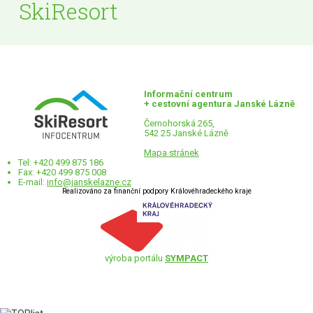
SkiResort
Informační centrum
+ cestovní agentura Janské Lázně
Černohorská 265,
542 25 Janské Lázně
Mapa stránek
Tel: +420 499 875 186
Fax: +420 499 875 008
E-mail:
info@janskelazne.cz
Realizováno za finanční podpory Královéhradeckého kraje
výroba portálu
SYMPACT