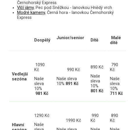
Černohorský Express
Vlčí jámy
, Pec pod Sněžkou - lanovkou Hnědý vrch
Modré kameny
, Černá hora - lanovkou Černohorský
Express
Junior/senior
Malé
Dospělý
Dítě
dítě
109
0
79
0
890
Kč
Kč
9
90 Kč
Kč
Vedlejší
Naše
Naše
Naše sleva
Naše
sezóna
sleva
sleva
10%
89
1 Kč
sleva
10%
10%
10%
801
Kč
981
Kč
711
Kč
1290 Kč
99
0
8
90
19
90 Kč
Kč
Kč
Naše
Hlavní
sleva
Naše sleva
Naše
Naše
sezóna