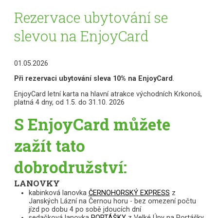
Rezervace ubytování se
slevou na EnjoyCard
01.05.2026
Při rezervaci ubytování sleva 10% na EnjoyCard
.
EnjoyCard letní karta na hlavní atrakce východních Krkonoš,
platná 4 dny, od 1.5. do 31.10. 2026
S EnjoyCard můžete
zažít tato
dobrodružství
:
LANOVKY
kabinková lanovka
ČERNOHORSKÝ EXPRESS
z
Janských Lázní na Černou horu - bez omezení počtu
jízd po dobu 4 po sobě jdoucích dní
sedačková lanovka
PORTÁŠKY
z Velké Úpy na Portášky