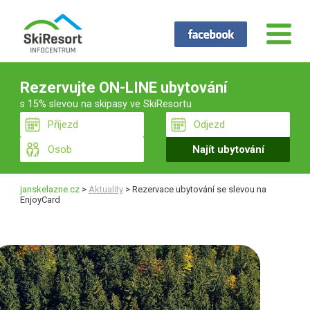
Rezervujte ON-LINE ubytování
s 15% slevou na skipasy ve SkiResortu
janskelazne.cz
>
Aktuality
>
Rezervace ubytování se slevou na
EnjoyCard