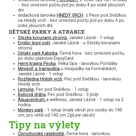
- bez omezení počtu jízd po dobu 4 po sobě jdoucích
dní
sedačková lanovka
HNĚDÝ VRCH
z Pece pod Sněžkou
na Hnědý vrch - bez omezení počtu jízd po dobu 4 po
sobě jdoucích dní
DĚTSKÉ PARKY A ATRAKCE
Stezka korunami stromů
, Janské Lázně - 1 vstup
Emilův lesní svět
, Janské Lázně - u Stezky korunami
stromů
Dětský park Kabinka
, Černá hora - bez omezení počtu,
po dobu platnosti EnjoyCard
Herní krajina Pecka
, Velká Úpa - lanovkou Portášky
Minigolf a trampolína
u Hospůdky na Formánkách,
Janské Lázně - 1 vstup
Rozhledna Hnědý vrch
, Pec pod Sněžkou - lanovkou
Hnědý vrch
Lemurie
, Pec pod Sněžkou - 1 vstup
Bobová dráha
, Pec pod Sněžkou - 3 jízdy
Aquacentrum
a wellness
, Janské Lázně - 1 vstup na 2
hodiny
Monkey park
- 1 vstup (malý okruh pro osoby do 140
cm, pro větší od 140 cm ZipLine okruh)
Tipy na výlety
Černohorské rašeliniště
, Černá hora - lanovkou