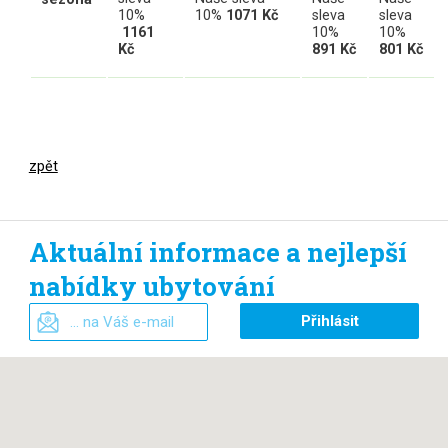
10%
10%
107
1
Kč
sleva
sleva
116
1
10%
10%
K
č
891 Kč
80
1
Kč
zpět
Aktuální informace a nejlepší
nabídky ubytování