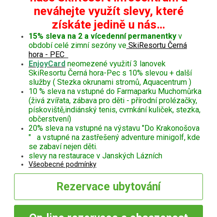
neváhejte využít slevy, které
získáte jedině u nás…
15% sleva na 2 a vícedenní permanentky
v
období celé zimní sezóny ve
SkiResortu Černá
hora - PEC
EnjoyCard
neomezené využití 3 lanovek
SkiResortu Černá hora-Pec s 10% slevou + další
služby ( Stezka okrunami stromů, Aquacentrum )
10 % sleva na vstupné do Farmaparku Muchomůrka
(živá zvířata, zábava pro děti - přírodní prolézačky,
pískoviště,indiánský tenis, cvrnkání kuliček, stezka,
občerstvení)
20% sleva na vstupné na výstavu "Do Krakonošova
" a vstupné na zastřešený adventure minigolf, kde
se zabaví nejen děti.
slevy na restaurace v Janských Lázních
Všeobecné podmínky
Rezervace
ubytování