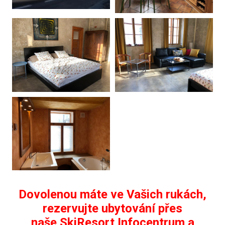
Dovolenou máte ve Vašich rukách,
rezervujte ubytování přes
naše SkiResort Infocentrum a