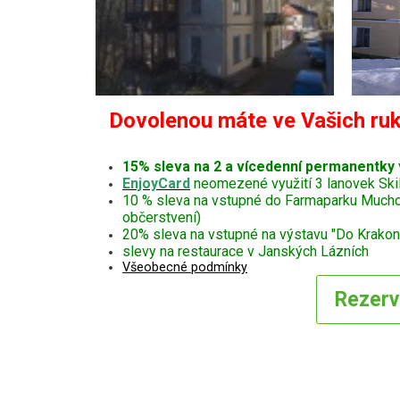
Dovolenou máte ve Vašich ruk
15% sleva na 2 a vícedenní permanentky
EnjoyCard
neomezené využití 3 lanovek Ski
10 % sleva na vstupné do Farmaparku Muchomůr
občerstvení)
20% sleva na vstupné na výstavu "Do Krakono
slevy na restaurace v Janských Lázních
Všeobecné podmínky
Rezer