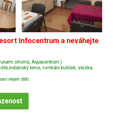
esort Infocentrum a neváhejte
krunami stromů, Aquacentrum )
tě,indiánský tenis, cvrnkání kuliček, stezka,
ví nejen děti.
azenost