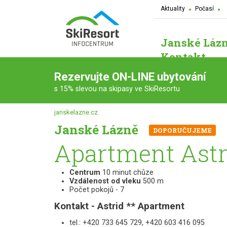
Aktuality
Počasí
Janské Láz
Kontakt
Rezervujte ON-LINE ubytování
s 15% slevou na skipasy ve SkiResortu
janskelazne.cz
Janské Lázně
DOPORUČUJEME
Apartment Astr
Centrum
10 minut chůze
Vzdálenost od vleku
500 m
Počet pokojů - 7
Kontakt - Astrid ** Apartment
tel.: +420 733 645 729, +420 603 416 095