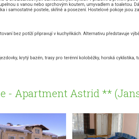
koupelnou s vanou nebo sprchovým koutem, umyvadlem a toaletou. Dál
 i samostatné postele, skříně a posezení. Hostelové pokoje jsou zař
ovaní bez potíží připravují v kuchyňkách. Alternativu představuje výběr
dovky, krytý bazén, trasy pro terénní koloběžky, horská cyklistika, t
ie - Apartment Astrid ** (Jan