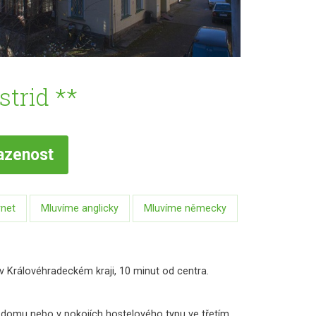
trid **
azenost
rnet
Mluvíme anglicky
Mluvíme německy
 v Královéhradeckém kraji, 10 minut od centra.
 domu nebo v pokojích hostelového typu ve třetím