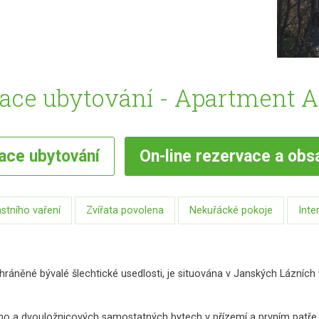
ace ubytování - Apartment As
vace
ubytování
On-line
rezervace a obs
stního vaření
Zvířata povolena
Nekuřácké pokoje
Inte
hráněné bývalé šlechtické usedlosti, je situována v Janských Lázních
dno a dvouložnicových samostatných bytech v přízemí a prvním patře