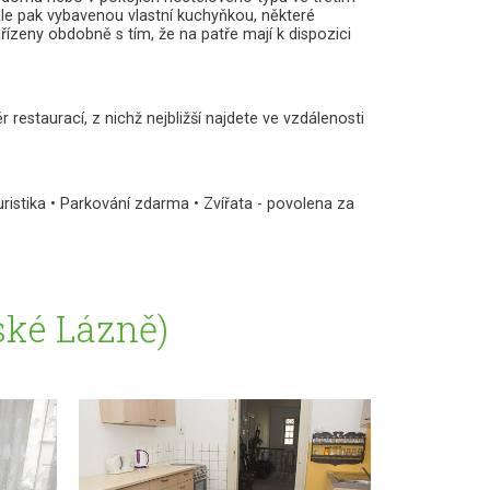
e pak vybavenou vlastní kuchyňkou, některé
ízeny obdobně s tím, že na patře mají k dispozici
 restaurací, z nichž nejbližší najdete ve vzdálenosti
uristika • Parkování zdarma • Zvířata - povolena za
ské Lázně)