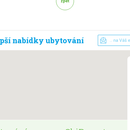
zpět
epší nabídky ubytování