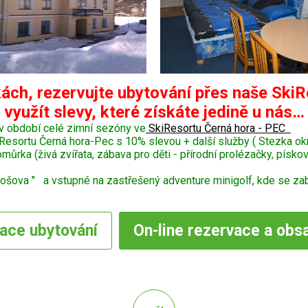
ách, rezervujte ubytování přes naše SkiR
využít slevy, které získáte jedině u nás…
v období celé zimní sezóny ve
SkiResortu Černá hora - PEC
Resortu Černá hora-Pec s 10% slevou + další služby ( Stezka o
ka (živá zvířata, zábava pro děti - přírodní prolézačky, pískoviš
šova " a vstupné na zastřešený adventure minigolf, kde se zaba
vace
ubytování
On-line
rezervace a obs