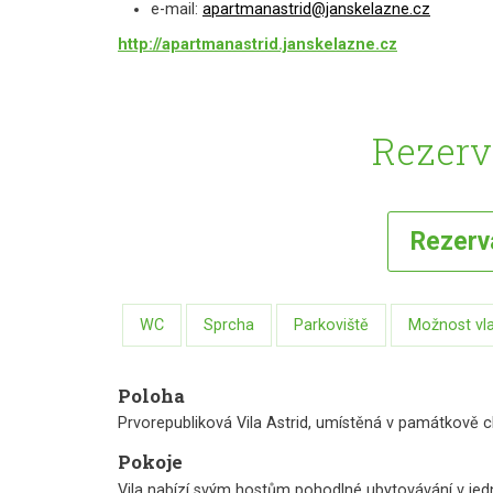
e-mail:
apartmanastrid@janskelazne.cz
http://apartmanastrid.janskelazne.cz
Rezerv
Rezer
WC
Sprcha
Parkoviště
Možnost vla
Poloha
Prvorepubliková Vila Astrid, umístěná v památkově c
Pokoje
Vila nabízí svým hostům pohodlné ubytovávání v je