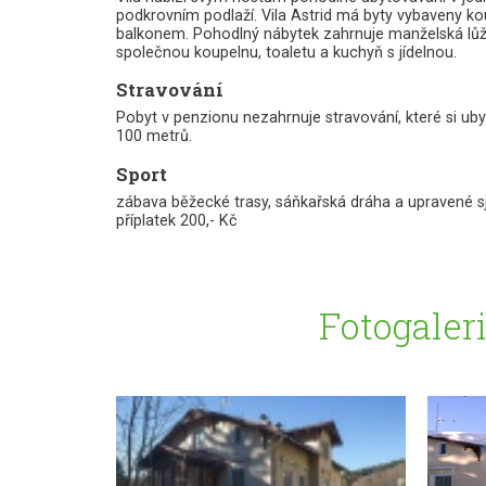
podkrovním podlaží. Vila Astrid má byty vybaveny 
balkonem. Pohodlný nábytek zahrnuje manželská lůžka
společnou koupelnu, toaletu a kuchyň s jídelnou.
Stravování
Pobyt v penzionu nezahrnuje stravování, které si ubyt
100 metrů.
Sport
zábava běžecké trasy, sáňkařská dráha a upravené sjez
příplatek 200,- Kč
Fotogaler