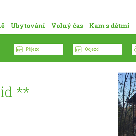
ně
Ubytování
Volný čas
Kam s dětmi
id **