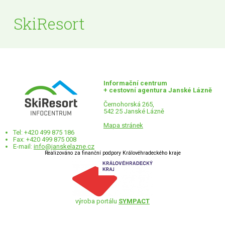
SkiResort
Informační centrum
+ cestovní agentura Janské Lázně
Černohorská 265,
542 25 Janské Lázně
Mapa stránek
Tel: +420 499 875 186
Fax: +420 499 875 008
E-mail:
info@janskelazne.cz
Realizováno za finanční podpory Královéhradeckého kraje
výroba portálu
SYMPACT