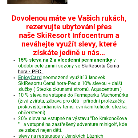
Dovolenou máte ve Vašich rukách,
rezervujte ubytování přes
naše SkiResort Infocentrum a
neváhejte využít slevy, které
získáte jedině u nás…
15% sleva na 2 a vícedenní permanentky
v
období celé zimní sezóny ve
SkiResortu Černá
hora - PEC
EnjoyCard
neomezené využití 3 lanovek
SkiResortu Černá hora-Pec s 10% slevou + další
služby ( Stezka okrunami stromů, Aquacentrum )
10 % sleva na vstupné do Farmaparku Muchomůrka
(živá zvířata, zábava pro děti - přírodní prolézačky,
pískoviště,indiánský tenis, cvrnkání kuliček, stezka,
občerstvení)
20% sleva na vstupné na výstavu "Do Krakonošova
" a vstupné na zastřešený adventure minigolf, kde
se zabaví nejen děti.
slevy na restaurace v Janských Lázních