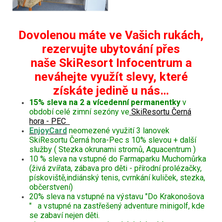
Dovolenou máte ve Vašich rukách,
rezervujte ubytování přes
naše SkiResort Infocentrum a
neváhejte využít slevy, které
získáte jedině u nás…
15% sleva na 2 a vícedenní permanentky
v
období celé zimní sezóny ve
SkiResortu Černá
hora - PEC
EnjoyCard
neomezené využití 3 lanovek
SkiResortu Černá hora-Pec s 10% slevou + další
služby ( Stezka okrunami stromů, Aquacentrum )
10 % sleva na vstupné do Farmaparku Muchomůrka
(živá zvířata, zábava pro děti - přírodní prolézačky,
pískoviště,indiánský tenis, cvrnkání kuliček, stezka,
občerstvení)
20% sleva na vstupné na výstavu "Do Krakonošova
" a vstupné na zastřešený adventure minigolf, kde
se zabaví nejen děti.