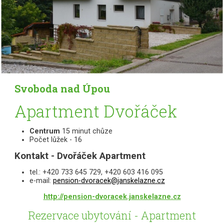
Svoboda nad Úpou
Apartment Dvořáček
Centrum
15 minut chůze
Počet lůžek - 16
Kontakt - Dvořáček Apartment
tel.: +420 733 645 729, +420 603 416 095
e-mail:
pension-dvoracek@janskelazne.cz
http://pension-dvoracek.janskelazne.cz
Rezervace ubytování - Apartment