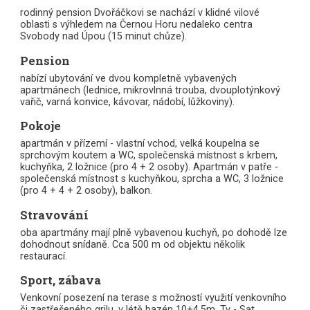
rodinný pension Dvořáčkovi se nachází v klidné vilové
oblasti s výhledem na Černou Horu nedaleko centra
Svobody nad Úpou (15 minut chůze).
Pension
nabízí ubytování ve dvou kompletně vybavených
apartmánech (lednice, mikrovlnná trouba, dvouplotýnkový
vařič, varná konvice, kávovar, nádobí, lůžkoviny).
Pokoje
apartmán v přízemí - vlastní vchod, velká koupelna se
sprchovým koutem a WC, společenská místnost s krbem,
kuchyňka, 2 ložnice (pro 4 + 2 osoby). Apartmán v patře -
společenská místnost s kuchyňkou, sprcha a WC, 3 ložnice
(pro 4 + 4 + 2 osoby), balkon.
Stravování
oba apartmány mají plně vybavenou kuchyň, po dohodě lze
dohodnout snídaně. Cca 500 m od objektu několik
restaurací.
Sport, zábava
Venkovní posezení na terase s možností využití venkovního
či zastřešeného grilu, v létě bazén 10+4,5m, Tv - Sat,