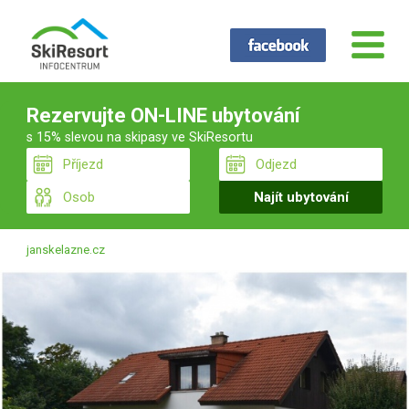
Rezervujte ON-LINE ubytování
s 15% slevou na skipasy ve SkiResortu
janskelazne.cz