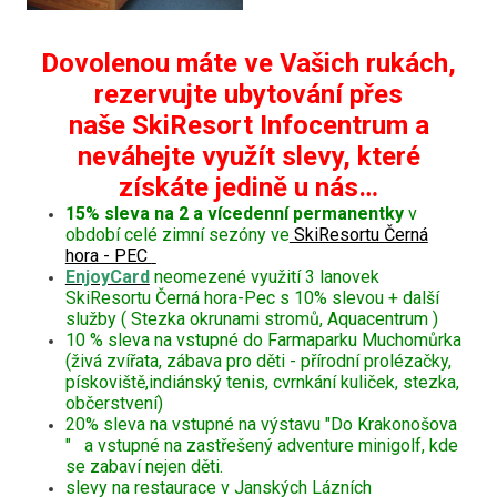
Dovolenou máte ve Vašich rukách,
rezervujte ubytování přes
naše SkiResort Infocentrum a
neváhejte využít slevy, které
získáte jedině u nás…
15% sleva na 2 a vícedenní permanentky
v
období celé zimní sezóny ve
SkiResortu Černá
hora - PEC
EnjoyCard
neomezené využití 3 lanovek
SkiResortu Černá hora-Pec s 10% slevou + další
služby ( Stezka okrunami stromů, Aquacentrum )
10 % sleva na vstupné do Farmaparku Muchomůrka
(živá zvířata, zábava pro děti - přírodní prolézačky,
pískoviště,indiánský tenis, cvrnkání kuliček, stezka,
občerstvení)
20% sleva na vstupné na výstavu "Do Krakonošova
" a vstupné na zastřešený adventure minigolf, kde
se zabaví nejen děti.
slevy na restaurace v Janských Lázních