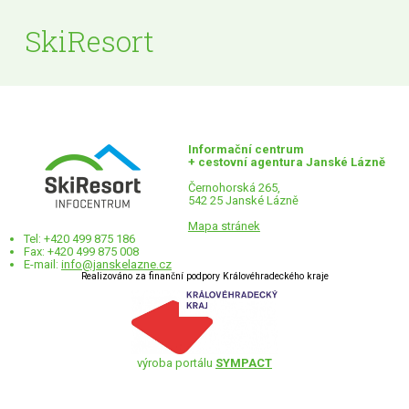
SkiResort
Informační centrum
+ cestovní agentura Janské Lázně
Černohorská 265,
542 25 Janské Lázně
Mapa stránek
Tel: +420 499 875 186
Fax: +420 499 875 008
E-mail:
info@janskelazne.cz
Realizováno za finanční podpory Královéhradeckého kraje
výroba portálu
SYMPACT