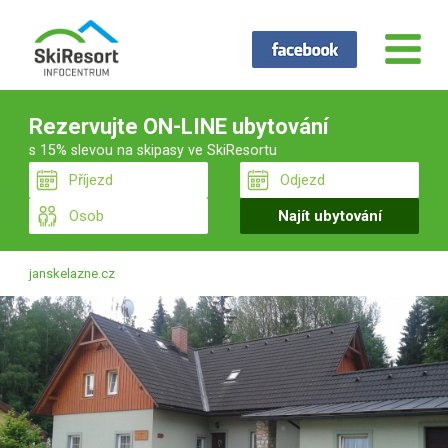
Rezervujte ON-LINE ubytování
s 15% slevou na skipasy ve SkiResortu
janskelazne.cz