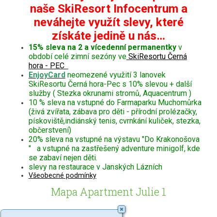
naše SkiResort Infocentrum a
neváhejte využít slevy, které
získáte jedině u nás…
15% sleva na 2 a vícedenní permanentky
v
období celé zimní sezóny ve
SkiResortu Černá
hora - PEC
EnjoyCard
neomezené využití 3 lanovek
SkiResortu Černá hora-Pec s 10% slevou + další
služby ( Stezka okrunami stromů, Aquacentrum )
10 % sleva na vstupné do Farmaparku Muchomůrka
(živá zvířata, zábava pro děti - přírodní prolézačky,
pískoviště,indiánský tenis, cvrnkání kuliček, stezka,
občerstvení)
20% sleva na vstupné na výstavu "Do Krakonošova
" a vstupné na zastřešený adventure minigolf, kde
se zabaví nejen děti.
slevy na restaurace v Janských Lázních
Všeobecné podmínky
Mapa Apartment Julie 1