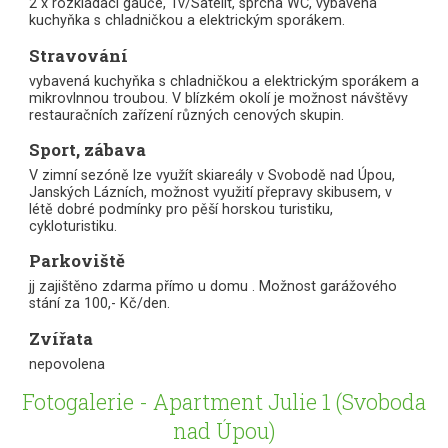
2 x rozkládací gauče, Tv/Satelit, sprcha WC, vybavená
kuchyňka s chladničkou a elektrickým sporákem.
Stravování
vybavená kuchyňka s chladničkou a elektrickým sporákem a
mikrovlnnou troubou. V blízkém okolí je možnost návštěvy
restauračních zařízení různých cenových skupin.
Sport, zábava
V zimní sezóně lze využít skiareály v Svobodě nad Úpou,
Janských Lázních, možnost využití přepravy skibusem, v
létě dobré podmínky pro pěší horskou turistiku,
cykloturistiku.
Parkoviště
jj zajištěno zdarma přímo u domu . Možnost garážového
stání za 100,- Kč/den.
Zvířata
nepovolena
Fotogalerie - Apartment Julie 1 (Svoboda
nad Úpou)