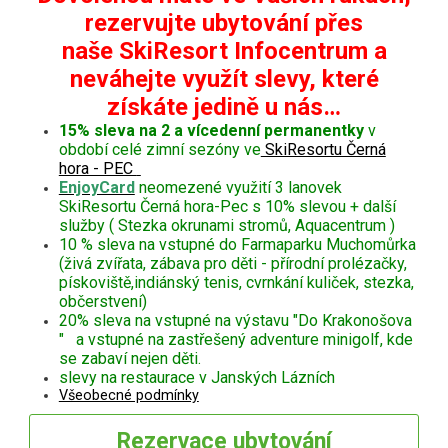
rezervujte ubytování přes
naše SkiResort Infocentrum a
neváhejte využít slevy, které
získáte jedině u nás…
15% sleva na 2 a vícedenní permanentky
v
období celé zimní sezóny ve
SkiResortu Černá
hora - PEC
EnjoyCard
neomezené využití 3 lanovek
SkiResortu Černá hora-Pec s 10% slevou + další
služby ( Stezka okrunami stromů, Aquacentrum )
10 % sleva na vstupné do Farmaparku Muchomůrka
(živá zvířata, zábava pro děti - přírodní prolézačky,
pískoviště,indiánský tenis, cvrnkání kuliček, stezka,
občerstvení)
20% sleva na vstupné na výstavu "Do Krakonošova
" a vstupné na zastřešený adventure minigolf, kde
se zabaví nejen děti.
slevy na restaurace v Janských Lázních
Všeobecné podmínky
Rezervace
ubytování