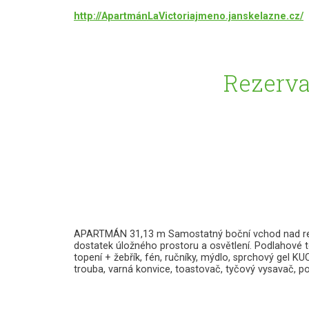
http://ApartmánLaVictoriajmeno.janskelazne.cz/
Rezerva
APARTMÁN 31,13 m Samostatný boční vchod nad restau
dostatek úložného prostoru a osvětlení. Podlahové
topení + žebřík, fén, ručníky, mýdlo, sprchový gel
trouba, varná konvice, toastovač, tyčový vysavač, po