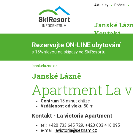
Aktuality
Počasí
Janské Láz
Kontakt
Rezervujte ON-LINE ubytování
s 15% slevou na skipasy ve SkiResortu
janskelazne.cz
Janské Lázně
Apartment La v
Centrum
15 minut chůze
Vzdálenost od vleku
50 m
Kontakt - La victoria Apartment
tel.: +420 733 645 729, +420 603 416 095
e-mail:
lavictoria@seznam.cz