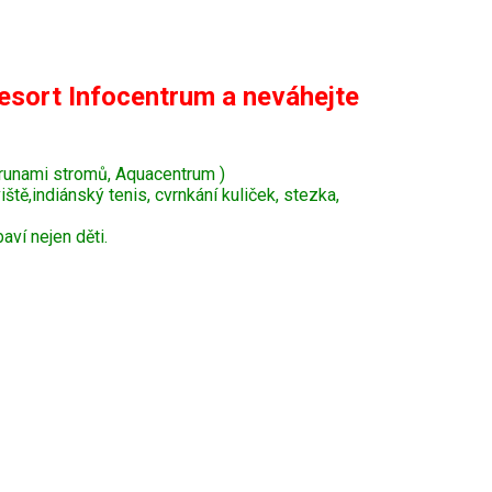
esort Infocentrum a neváhejte
krunami stromů, Aquacentrum )
tě,indiánský tenis, cvrnkání kuliček, stezka,
ví nejen děti.