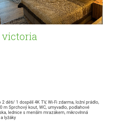
victoria
ěti/ 1 dospělí 4K TV, Wi-Fi zdarma, ložní prádlo,
,60 m Sprchový kout, WC, umyvadlo, podlahové
deska, lednice s menším mrazákem, mikrovlnná
 a lyžáky