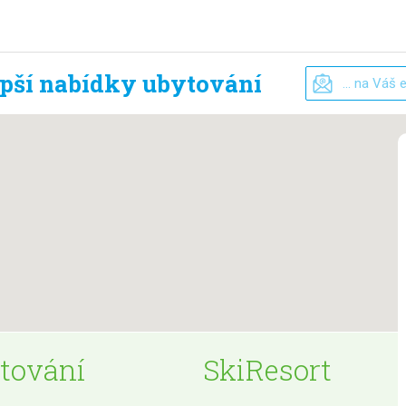
epší nabídky ubytování
tování
SkiResort