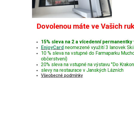
Dovolenou máte ve Vašich ruk
15% sleva na 2 a vícedenní permanentky
EnjoyCard
neomezené využití 3 lanovek Ski
10 % sleva na vstupné do Farmaparku Muchomůr
občerstvení)
20% sleva na vstupné na výstavu "Do Krakono
slevy na restaurace v Janských Lázních
Všeobecné podmínky