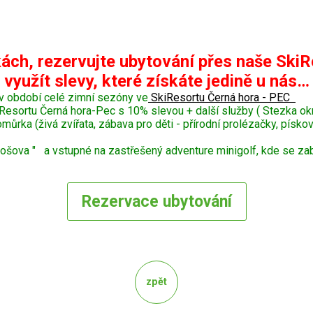
ách, rezervujte ubytování přes naše SkiR
využít slevy, které získáte jedině u nás…
v období celé zimní sezóny ve
SkiResortu Černá hora - PEC
Resortu Černá hora-Pec s 10% slevou + další služby ( Stezka o
ka (živá zvířata, zábava pro děti - přírodní prolézačky, pískoviš
šova " a vstupné na zastřešený adventure minigolf, kde se zaba
Rezervace
ubytování
zpět