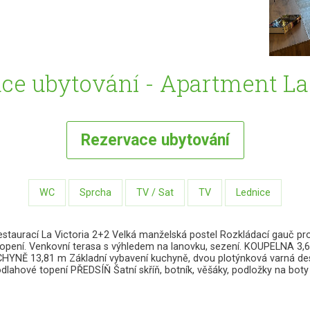
ce ubytování - Apartment La 
Rezervace
ubytování
WC
Sprcha
TV / Sat
TV
Lednice
rací La Victoria 2+2 Velká manželská postel Rozkládací gauč pro 2 d
 topení. Venkovní terasa s výhledem na lanovku, sezení. KOUPELNA 3
 KUCHYNĚ 13,81 m Základní vybavení kuchyně, dvou plotýnková varná 
dlahové topení PŘEDSÍŇ Šatní skříň, botník, věšáky, podložky na boty