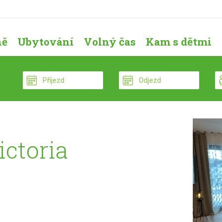
ně
Ubytování
Volný čas
Kam s dětmi
ictoria