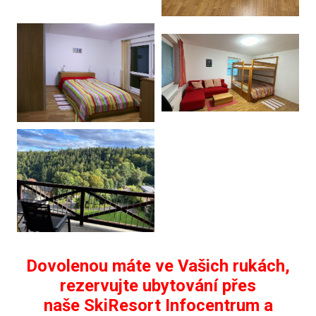
Dovolenou máte ve Vašich rukách,
rezervujte ubytování přes
naše SkiResort Infocentrum a