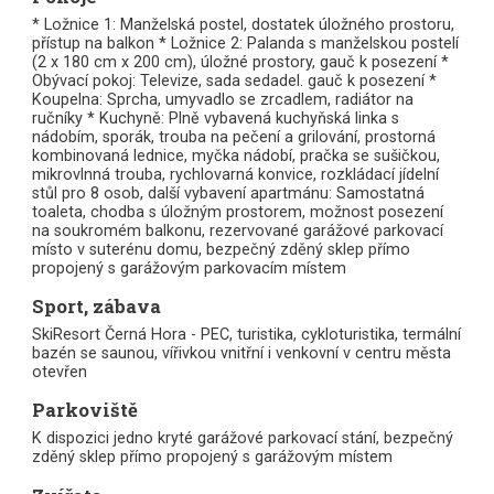
* Ložnice 1: Manželská postel, dostatek úložného prostoru,
přístup na balkon * Ložnice 2: Palanda s manželskou postelí
(2 x 180 cm x 200 cm), úložné prostory, gauč k posezení *
Obývací pokoj: Televize, sada sedadel. gauč k posezení *
Koupelna: Sprcha, umyvadlo se zrcadlem, radiátor na
ručníky * Kuchyně: Plně vybavená kuchyňská linka s
nádobím, sporák, trouba na pečení a grilování, prostorná
kombinovaná lednice, myčka nádobí, pračka se sušičkou,
mikrovlnná trouba, rychlovarná konvice, rozkládací jídelní
stůl pro 8 osob, další vybavení apartmánu: Samostatná
toaleta, chodba s úložným prostorem, možnost posezení
na soukromém balkonu, rezervované garážové parkovací
místo v suterénu domu, bezpečný zděný sklep přímo
propojený s garážovým parkovacím místem
Sport, zábava
SkiResort Černá Hora - PEC, turistika, cykloturistika, termální
bazén se saunou, vířivkou vnitřní i venkovní v centru města
otevřen
Parkoviště
K dispozici jedno kryté garážové parkovací stání, bezpečný
zděný sklep přímo propojený s garážovým místem