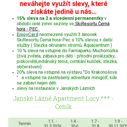
neváhejte využít slevy, které
získáte jedině u nás…
15% sleva na 2 a vícedenní permanentky
v
období celé zimní sezóny ve
SkiResortu Černá
hora - PEC
EnjoyCard
neomezené využití 3 lanovek
SkiResortu Černá hora-Pec s 10% slevou + další
služby ( Stezka okrunami stromů, Aquacentrum )
10 % sleva na vstupné do Farmaparku Muchomůrka
(živá zvířata, zábava pro děti - přírodní prolézačky,
pískoviště,indiánský tenis, cvrnkání kuliček, stezka,
občerstvení)
20% sleva na vstupné na výstavu "Do Krakonošova
" a vstupné na zastřešený adventure minigolf, kde
se zabaví nejen děti.
slevy na restaurace v Janských Lázních
Janské Lázně Apartment Lucy *** -
Ceník
1.1. -
1.4 -
1.7 -
1.9 -
Termín
31.3.2026
30.6
31.8
30.11.202