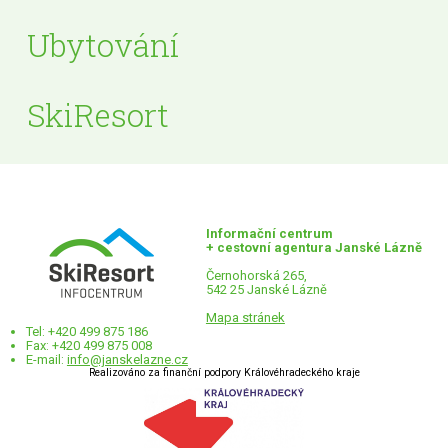
Ubytování
SkiResort
Informační centrum
+ cestovní agentura Janské Lázně
Černohorská 265,
542 25 Janské Lázně
Mapa stránek
Tel: +420 499 875 186
Fax: +420 499 875 008
E-mail:
info@janskelazne.cz
Realizováno za finanční podpory Královéhradeckého kraje