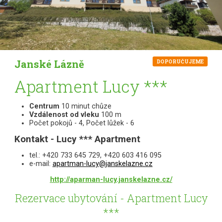
Janské Lázně
DOPORUČUJEME
Apartment Lucy ***
Centrum
10 minut chůze
Vzdálenost od vleku
100 m
Počet pokojů - 4, Počet lůžek - 6
Kontakt - Lucy *** Apartment
tel.: +420 733 645 729, +420 603 416 095
e-mail:
apartman-lucy@janskelazne.cz
http://aparman-lucy.janskelazne.cz/
Rezervace ubytování - Apartment Lucy
***