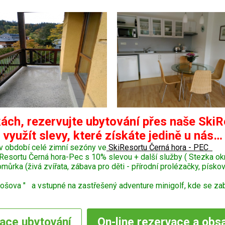
ách, rezervujte ubytování přes naše SkiR
využít slevy, které získáte jedině u nás…
v období celé zimní sezóny ve
SkiResortu Černá hora - PEC
Resortu Černá hora-Pec s 10% slevou + další služby ( Stezka o
ka (živá zvířata, zábava pro děti - přírodní prolézačky, pískoviš
šova " a vstupné na zastřešený adventure minigolf, kde se zaba
vace
ubytování
On-line
rezervace a obs