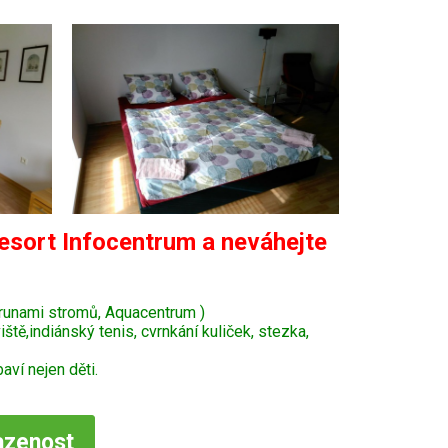
esort Infocentrum a neváhejte
krunami stromů, Aquacentrum )
tě,indiánský tenis, cvrnkání kuliček, stezka,
ví nejen děti.
azenost