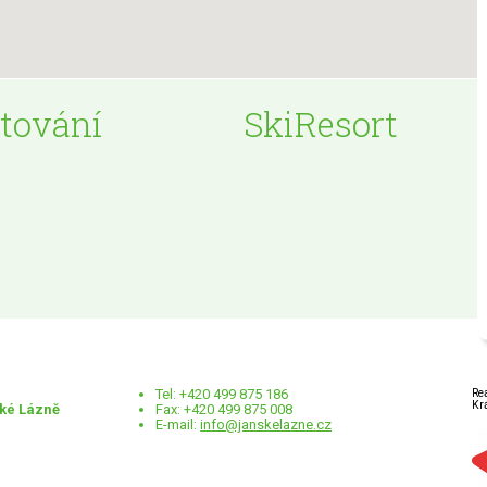
tování
SkiResort
Tel: +420 499 875 186
Re
Kr
ské Lázně
Fax: +420 499 875 008
E-mail:
info@janskelazne.cz