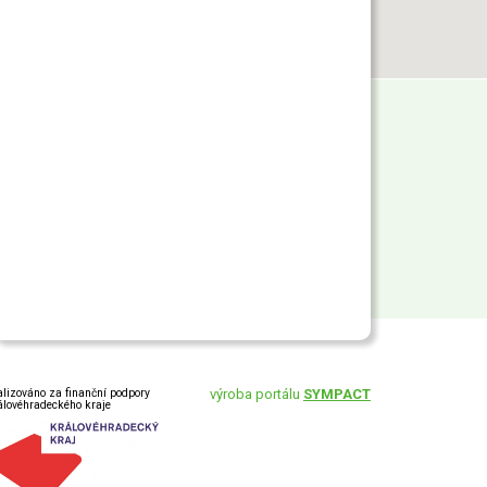
alizováno za finanční podpory
výroba portálu
SYMPACT
álovéhradeckého kraje