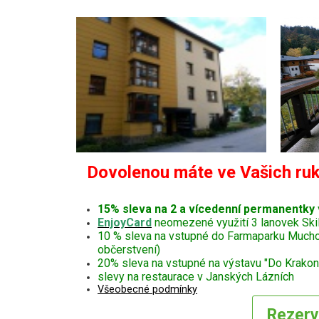
Dovolenou máte ve Vašich ruk
15% sleva na 2 a vícedenní permanentky
EnjoyCard
neomezené využití 3 lanovek Ski
10 % sleva na vstupné do Farmaparku Muchomůr
občerstvení)
20% sleva na vstupné na výstavu "Do Krakono
slevy na restaurace v Janských Lázních
Všeobecné podmínky
Rezer