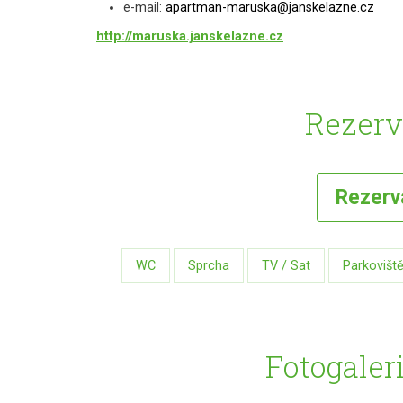
e-mail:
apartman-maruska@janskelazne.cz
http://maruska.janskelazne.cz
Rezerv
Rezer
WC
Sprcha
TV / Sat
Parkovišt
Fotogaler