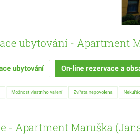
ace ubytování - Apartment 
vace
ubytování
On-line
rezervace a obs
ě
Možnost vlastního vaření
Zvířata nepovolena
Nekuřác
ie - Apartment Maruška (Jan