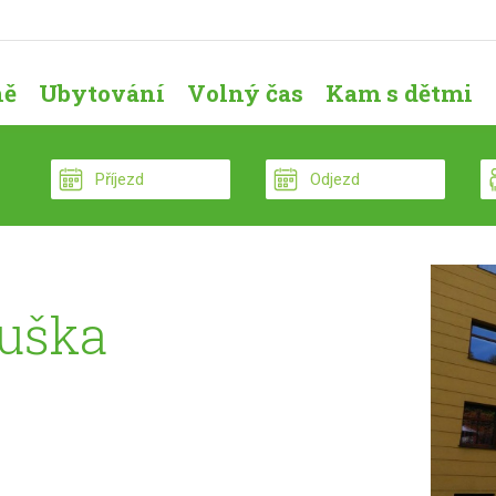
ně
Ubytování
Volný čas
Kam s dětmi
uška