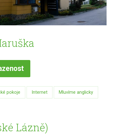
Maruška
azenost
ké pokoje
Internet
Mluvíme anglicky
ské Lázně)