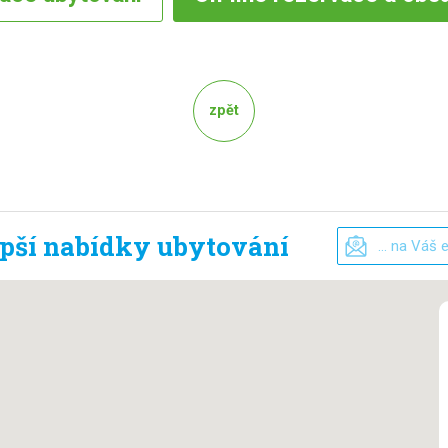
zpět
epší nabídky ubytování