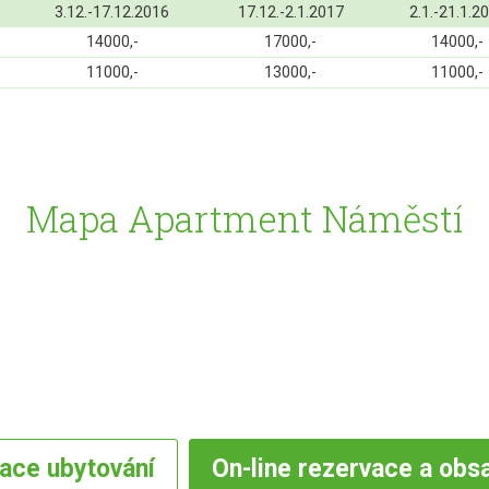
3.12.-17.12.2016
17.12.-2.1.2017
2.1.-21.1.2
14000,-
17000,-
14000,-
11000,-
13000,-
11000,-
Mapa Apartment Náměstí
vace
ubytování
On-line
rezervace a obs