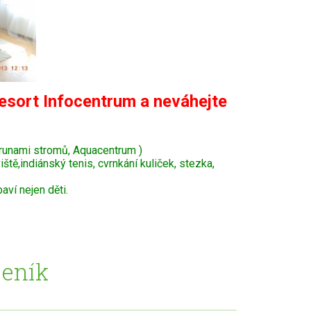
esort Infocentrum a neváhejte
krunami stromů, Aquacentrum )
tě,indiánský tenis, cvrnkání kuliček, stezka,
ví nejen děti.
Ceník