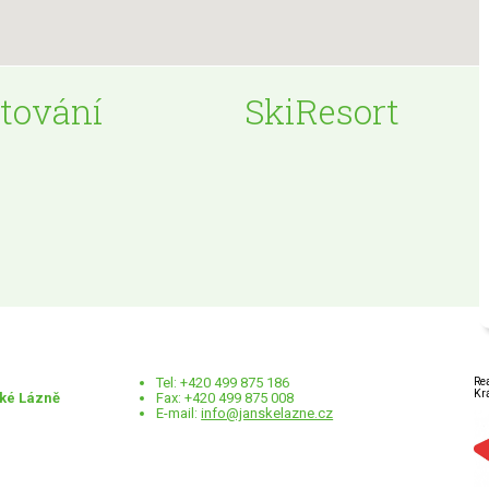
tování
SkiResort
Tel: +420 499 875 186
Re
Kr
ské Lázně
Fax: +420 499 875 008
E-mail:
info@janskelazne.cz