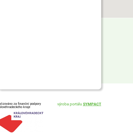
alizováno za finanční podpory
výroba portálu
SYMPACT
álovéhradeckého kraje