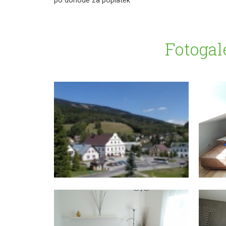
po dohodě za poplatek
Fotogal