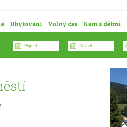
ně
Ubytování
Volný čas
Kam s dětmi
ěstí
6