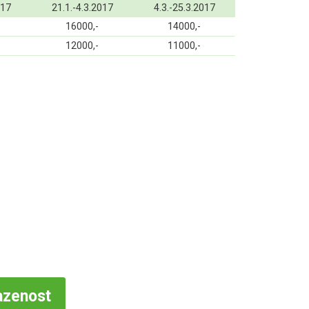
017
21.1.-4.3.2017
4.3.-25.3.2017
16000,-
14000,-
12000,-
11000,-
azenost