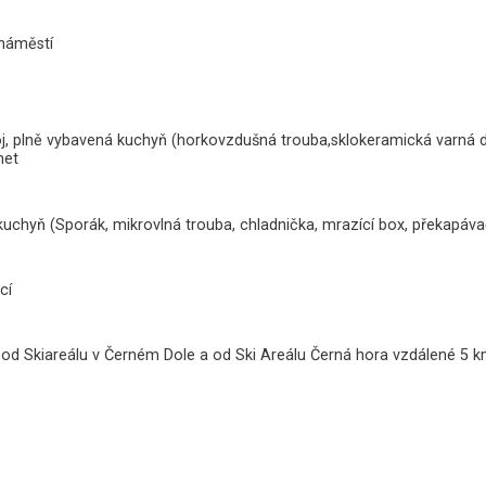
náměstí
pokoj, plně vybavená kuchyň (horkovzdušná trouba,sklokeramická varná 
net
 kuchyň (Sporák, mikrovlná trouba, chladnička, mrazící box, překapávač
cí
 od Skiareálu v Černém Dole a od Ski Areálu Černá hora vzdálené 5 k