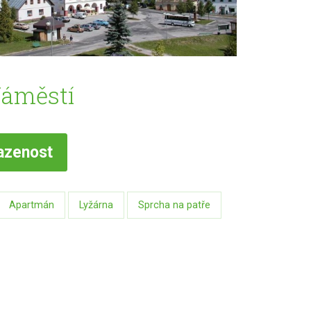
Náměstí
azenost
Apartmán
Lyžárna
Sprcha na patře