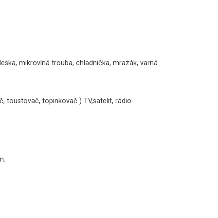
deska, mikrovlná trouba, chladnička, mrazák, varná
, toustovač, topinkovač ) TV,satelit, rádio
m.