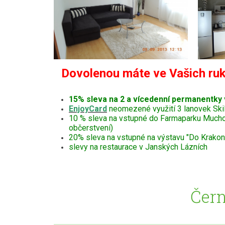
Dovolenou máte ve Vašich ruk
15% sleva na 2 a vícedenní permanentky
EnjoyCard
neomezené využití 3 lanovek Ski
10 % sleva na vstupné do Farmaparku Muchomůr
občerstvení)
20% sleva na vstupné na výstavu "Do Krakono
slevy na restaurace v Janských Lázních
Čern