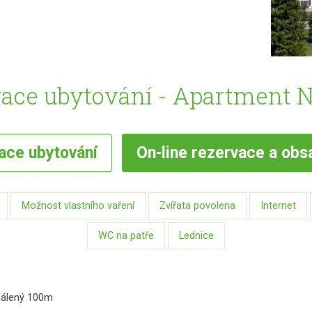
ace ubytování - Apartment 
vace
ubytování
On-line
rezervace a obs
Možnost vlastního vaření
Zvířata povolena
Internet
WC na patře
Lednice
zdálený 100m