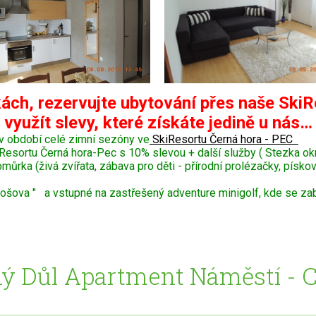
ách, rezervujte ubytování přes naše SkiR
využít slevy, které získáte jedině u nás…
v období celé zimní sezóny ve
SkiResortu Černá hora - PEC
Resortu Černá hora-Pec s 10% slevou + další služby ( Stezka o
ka (živá zvířata, zábava pro děti - přírodní prolézačky, pískoviš
šova " a vstupné na zastřešený adventure minigolf, kde se zaba
ý Důl Apartment Náměstí - 