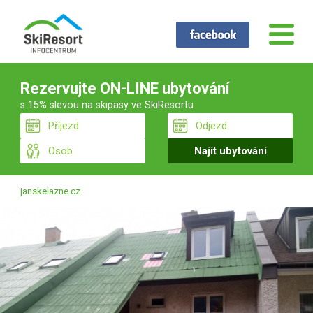
Rezervujte ON-LINE ubytování
s 15% slevou na skipasy ve SkiResortu
janskelazne.cz