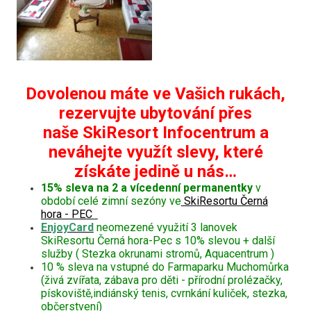
Dovolenou máte ve Vašich rukách,
rezervujte ubytování přes
naše SkiResort Infocentrum a
neváhejte využít slevy, které
získáte jedině u nás…
15% sleva na 2 a vícedenní permanentky
v
období celé zimní sezóny ve
SkiResortu Černá
hora - PEC
EnjoyCard
neomezené využití 3 lanovek
SkiResortu Černá hora-Pec s 10% slevou + další
služby ( Stezka okrunami stromů, Aquacentrum )
10 % sleva na vstupné do Farmaparku Muchomůrka
(živá zvířata, zábava pro děti - přírodní prolézačky,
pískoviště,indiánský tenis, cvrnkání kuliček, stezka,
občerstvení)