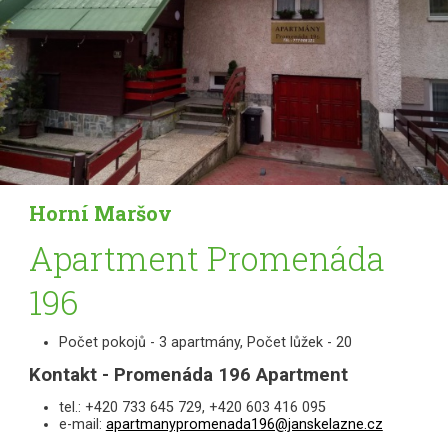
Horní Maršov
Apartment Promenáda
196
Počet pokojů - 3 apartmány, Počet lůžek - 20
Kontakt - Promenáda 196 Apartment
tel.: +420 733 645 729, +420 603 416 095
e-mail:
apartmanypromenada196@janskelazne.cz