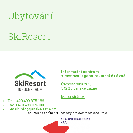
Ubytování
SkiResort
Informační centrum
+ cestovní agentura Janské Lázně
Černohorská 265,
542 25 Janské Lázně
Mapa stránek
Tel: +420 499 875 186
Fax: +420 499 875 008
E-mail:
info@janskelazne.cz
Realizováno za finanční podpory Královéhradeckého kraje