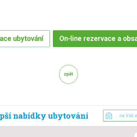
vace
ubytování
On-line
rezervace a obs
zpět
epší nabídky ubytování