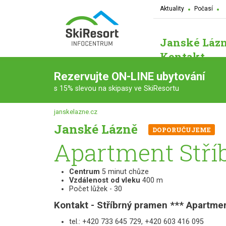
Aktuality
Počasí
Janské Láz
Kontakt
Rezervujte ON-LINE ubytování
s 15% slevou na skipasy ve SkiResortu
janskelazne.cz
Janské Lázně
DOPORUČUJEME
Apartment Stří
Centrum
5 minut chůze
Vzdálenost od vleku
400 m
Počet lůžek - 30
Kontakt - Stříbrný pramen *** Apartme
tel.: +420 733 645 729, +420 603 416 095