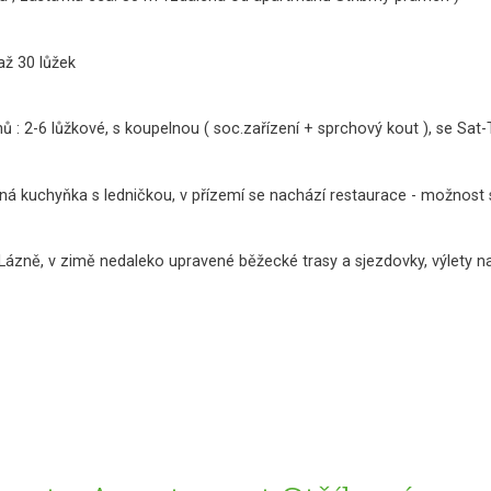
až 30 lůžek
: 2-6 lůžkové, s koupelnou ( soc.zařízení + sprchový kout ), se Sat
á kuchyňka s ledničkou, v přízemí se nachází restaurace - možnost 
Lázně, v zimě nedaleko upravené běžecké trasy a sjezdovky, výlety n