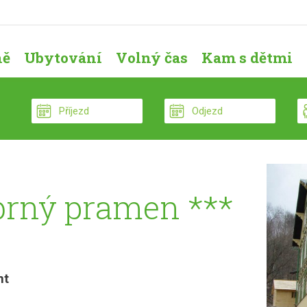
ně
Ubytování
Volný čas
Kam s dětmi
brný pramen ***
nt