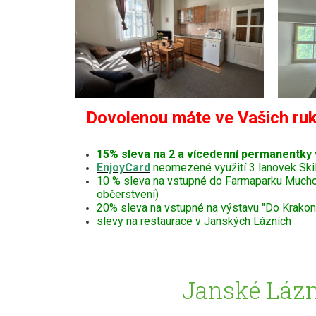
Dovolenou máte ve Vašich ruk
15% sleva na 2 a vícedenní permanentky
EnjoyCard
neomezené využití 3 lanovek Ski
10 % sleva na vstupné do Farmaparku Muchomůr
občerstvení)
20% sleva na vstupné na výstavu "Do Krakono
slevy na restaurace v Janských Lázních
Janské Lázn