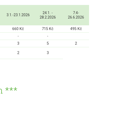
24.1. -
7.4-
3.1.-23.1.2026
28.2.2026
26.6.2026
660 Kč
715 Kč
495 Kč
-
-
3
5
2
2
3
 ***