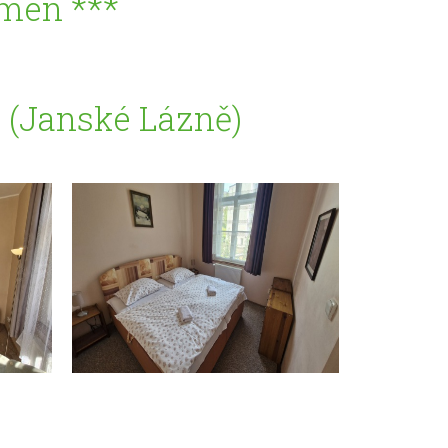
men ***
* (Janské Lázně)