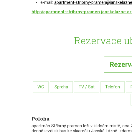
e-mail:
apartment-stribrny-pramen@janskelazne
http://apartment-stribrny-pramen.janskelazne.cz
Rezervace u
Rezer
WC
Sprcha
TV / Sat
Telefon
Poloha
apartmán Stříbrný pramen leží v klidném místě, cca
denně jezdí skibus ke skiareálu Janské Lázně, zdar