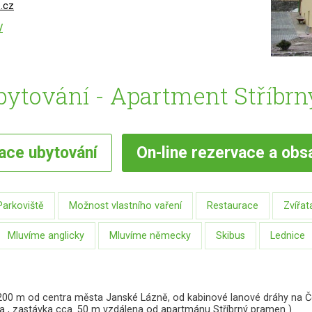
.cz
/
bytování - Apartment Stříbrn
vace
ubytování
On-line
rezervace a obs
Parkoviště
Možnost vlastního vaření
Restaurace
Zvířat
Mluvíme anglicky
Mluvíme německy
Skibus
Lednice
 200 m od centra města Janské Lázně, od kabinové lanové dráhy na Č
ma , zastávka cca. 50 m vzdálena od apartmánu Stříbrný pramen )