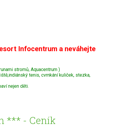
esort Infocentrum a neváhejte
krunami stromů, Aquacentrum )
tě,indiánský tenis, cvrnkání kuliček, stezka,
ví nejen děti.
 *** - Ceník