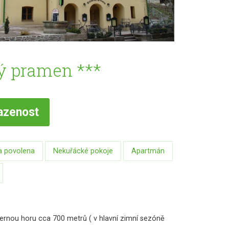
ý pramen ***
azenost
a povolena
Nekuřácké pokoje
Apartmán
ernou horu cca 700 metrů ( v hlavní zimní sezóně