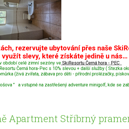
ách, rezervujte ubytování přes naše SkiR
využít slevy, které získáte jedině u nás…
v období celé zimní sezóny ve
SkiResortu Černá hora - PEC
Resortu Černá hora-Pec s 10% slevou + další služby ( Stezka o
ka (živá zvířata, zábava pro děti - přírodní prolézačky, pískoviš
šova " a vstupné na zastřešený adventure minigolf, kde se zaba
ě Apartment Stříbrný pramen