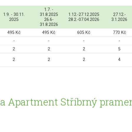
1.7. -
1.9. - 30.11.
31.8.2025
1.12.-27.12.2025
27.12.-
2025
26.6-
28.2.-07.04.2026
3.1.2026
31.8.2026
495 Kč
495 Kč
605 Kč
770 Kč
-
-
-
-
2
2
2
5
2
2
2
4
a Apartment Stříbrný pramen