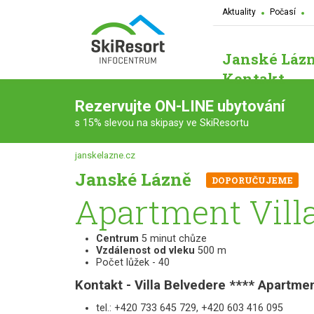
Aktuality
Počasí
Janské Láz
Kontakt
Rezervujte ON-LINE ubytování
s 15% slevou na skipasy ve SkiResortu
janskelazne.cz
Janské Lázně
DOPORUČUJEME
Apartment Villa
Centrum
5 minut chůze
Vzdálenost od vleku
500 m
Počet lůžek - 40
Kontakt - Villa Belvedere **** Apartme
tel.: +420 733 645 729, +420 603 416 095