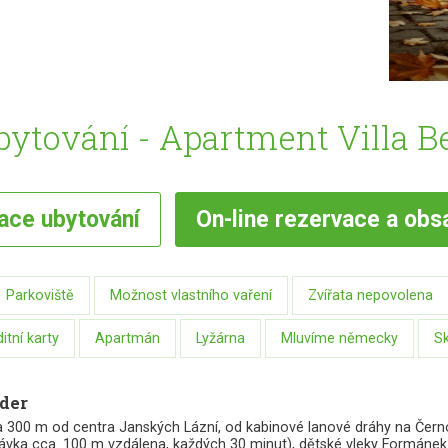
ytování - Apartment Villa B
vace
ubytování
On-line
rezervace a obs
Parkoviště
Možnost vlastního vaření
Zvířata nepovolena
tní karty
Apartmán
Lyžárna
Mluvíme německy
Sk
der
a 300 m od centra Janských Lázní, od kabinové lanové dráhy na Čern
távka cca. 100 m vzdálena, každých 30 minut), dětské vleky Formánek (