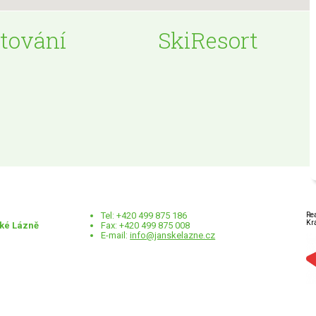
tování
SkiResort
Tel: +420 499 875 186
Re
Kr
ské Lázně
Fax: +420 499 875 008
E-mail:
info@janskelazne.cz