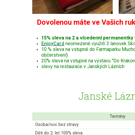
Dovolenou máte ve Vašich ruk
15% sleva na 2 a vícedenní permanentky
EnjoyCard
neomezené využití 3 lanovek Ski
10 % sleva na vstupné do Farmaparku Muchomůr
občerstvení)
20% sleva na vstupné na výstavu "Do Krakono
slevy na restaurace v Janských Lázních
Janské Lázn
Termíny
Osoba/noc bez stravy
Děti do 2. let 100% sleva