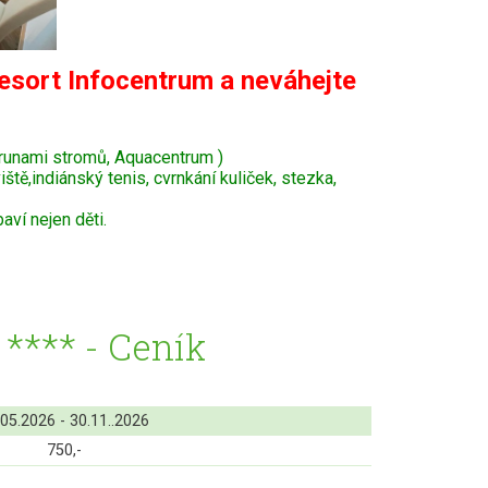
esort Infocentrum a neváhejte
krunami stromů, Aquacentrum )
tě,indiánský tenis, cvrnkání kuliček, stezka,
ví nejen děti.
**** - Ceník
.05.2026 - 30.11..2026
750,-