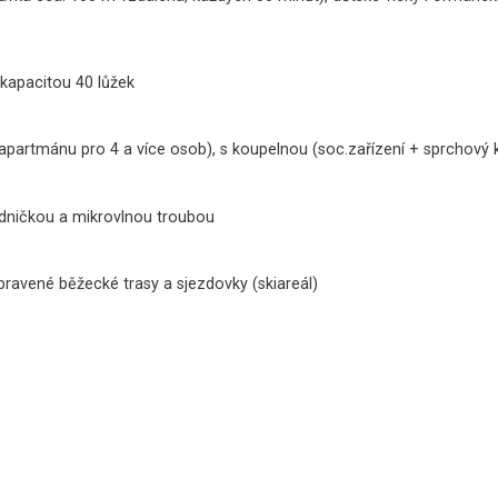
 kapacitou 40 lůžek
apartmánu pro 4 a více osob), s koupelnou (soc.zařízení + sprchový 
dničkou a mikrovlnou troubou
pravené běžecké trasy a sjezdovky (skiareál)