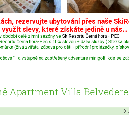
ách, rezervujte ubytování přes naše SkiR
využít slevy, které získáte jedině u nás…
v období celé zimní sezóny ve
SkiResortu Černá hora - PEC
Resortu Černá hora-Pec s 10% slevou + další služby ( Stezka o
ka (živá zvířata, zábava pro děti - přírodní prolézačky, pískoviš
šova " a vstupné na zastřešený adventure minigolf, kde se zaba
ě Apartment Villa Belvedere 
01