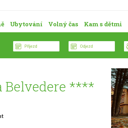
ně
Ubytování
Volný čas
Kam s dětmi
 Belvedere ****
nt