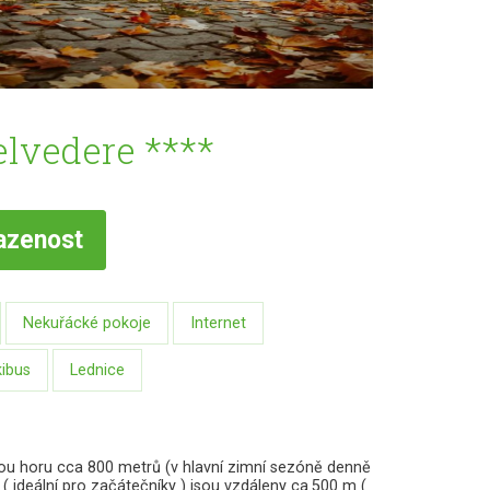
elvedere ****
azenost
Nekuřácké pokoje
Internet
ibus
Lednice
ou horu cca 800 metrů (v hlavní zimní sezóně denně
 ideální pro začátečníky ) jsou vzdáleny ca.500 m (