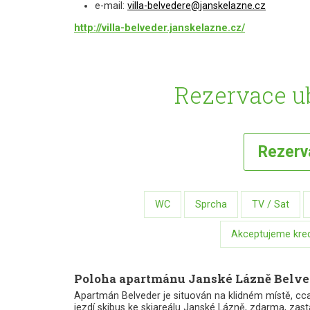
e-mail:
villa-belvedere@janskelazne.cz
http://villa-belveder.janskelazne.cz/
Rezervace ub
Rezer
WC
Sprcha
TV / Sat
Akceptujeme kredi
Poloha apartmánu Janské Lázně Belve
Apartmán Belveder je situován na klidném místě, cc
jezdí skibus ke skiareálu Janské Lázně, zdarma, zas