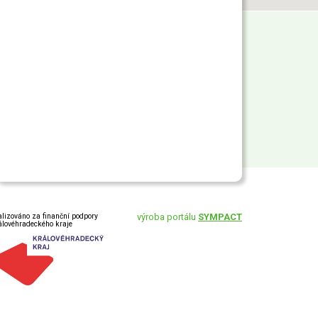
alizováno za finanční podpory
výroba portálu
SYMPACT
álovéhradeckého kraje