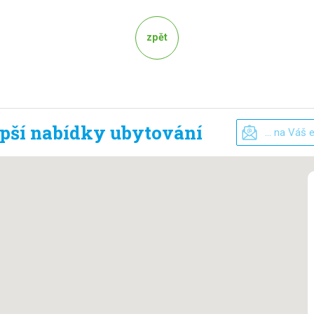
zpět
epší nabídky ubytování