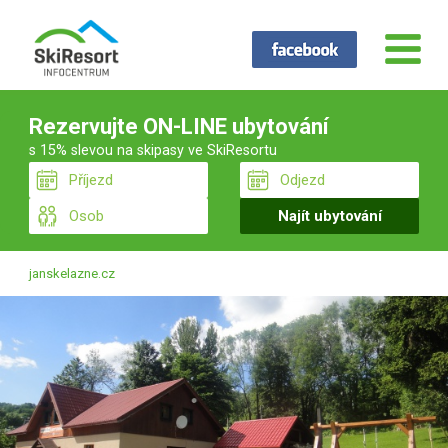
Rezervujte ON-LINE ubytování
s 15% slevou na skipasy ve SkiResortu
janskelazne.cz