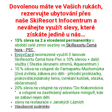
Dovolenou máte ve Vašich rukách,
rezervujte ubytování přes
naše SkiResort Infocentrum a
neváhejte využít slevy, které
získáte jedině u nás…
15% sleva na 2 a vícedenní permanentky
v
období celé zimní sezóny ve
SkiResortu Černá
hora - PEC
EnjoyCard
neomezené využití 3 lanovek
SkiResortu Černá hora-Pec s 10% slevou + další
služby ( Stezka okrunami stromů, Aquacentrum )
10 % sleva na vstupné do Farmaparku Muchomůrka
(živá zvířata, zábava pro děti - přírodní prolézačky,
pískoviště,indiánský tenis, cvrnkání kuliček, stezka,
občerstvení)
20% sleva na vstupné na výstavu "Do Krakonošova
" a vstupné na zastřešený adventure minigolf, kde
se zabaví nejen děti.
slevy na restaurace v Janských Lázních
Všeobecné podmínky