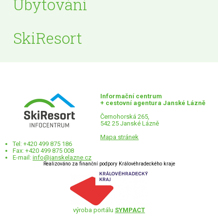
Ubytování
SkiResort
Informační centrum
+ cestovní agentura Janské Lázně
Černohorská 265,
542 25 Janské Lázně
Mapa stránek
Tel: +420 499 875 186
Fax: +420 499 875 008
E-mail:
info@janskelazne.cz
Realizováno za finanční podpory Královéhradeckého kraje
výroba portálu
SYMPACT