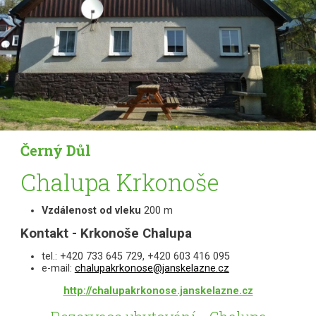
Černý Důl
Chalupa Krkonoše
Vzdálenost od vleku
200 m
Kontakt - Krkonoše Chalupa
tel.: +420 733 645 729, +420 603 416 095
e-mail:
chalupakrkonose@janskelazne.cz
http://chalupakrkonose.janskelazne.cz