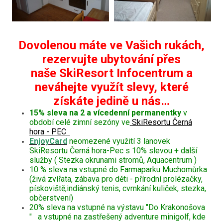
Dovolenou máte ve Vašich rukách,
rezervujte ubytování přes
naše SkiResort Infocentrum a
neváhejte využít slevy, které
získáte jedině u nás…
15% sleva na 2 a vícedenní permanentky
v
období celé zimní sezóny ve
SkiResortu Černá
hora - PEC
EnjoyCard
neomezené využití 3 lanovek
SkiResortu Černá hora-Pec s 10% slevou + další
služby ( Stezka okrunami stromů, Aquacentrum )
10 % sleva na vstupné do Farmaparku Muchomůrka
(živá zvířata, zábava pro děti - přírodní prolézačky,
pískoviště,indiánský tenis, cvrnkání kuliček, stezka,
občerstvení)
20% sleva na vstupné na výstavu "Do Krakonošova
" a vstupné na zastřešený adventure minigolf, kde