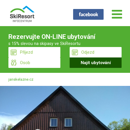
Rezervujte ON-LINE ubytování
s 15% slevou na skipasy ve SkiResortu
janskelazne.cz