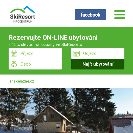
Rezervujte ON-LINE ubytování
s 15% slevou na skipasy ve SkiResortu
janskelazne.cz