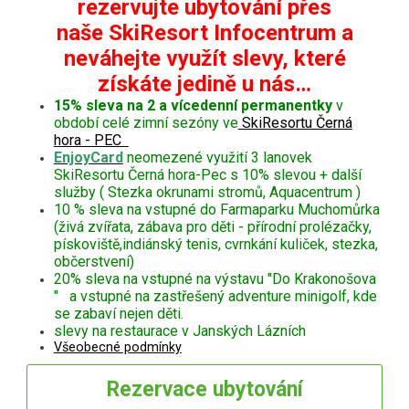
rezervujte ubytování přes
naše SkiResort Infocentrum a
neváhejte využít slevy, které
získáte jedině u nás…
15% sleva na 2 a vícedenní permanentky
v
období celé zimní sezóny ve
SkiResortu Černá
hora - PEC
EnjoyCard
neomezené využití 3 lanovek
SkiResortu Černá hora-Pec s 10% slevou + další
služby ( Stezka okrunami stromů, Aquacentrum )
10 % sleva na vstupné do Farmaparku Muchomůrka
(živá zvířata, zábava pro děti - přírodní prolézačky,
pískoviště,indiánský tenis, cvrnkání kuliček, stezka,
občerstvení)
20% sleva na vstupné na výstavu "Do Krakonošova
" a vstupné na zastřešený adventure minigolf, kde
se zabaví nejen děti.
slevy na restaurace v Janských Lázních
Všeobecné podmínky
Rezervace
ubytování