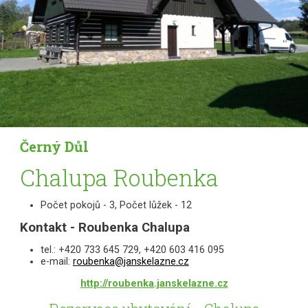
Černý Důl
Chalupa Roubenka
Počet pokojů - 3, Počet lůžek - 12
Kontakt - Roubenka Chalupa
tel.: +420 733 645 729, +420 603 416 095
e-mail:
roubenka@janskelazne.cz
http://roubenka.janskelazne.cz