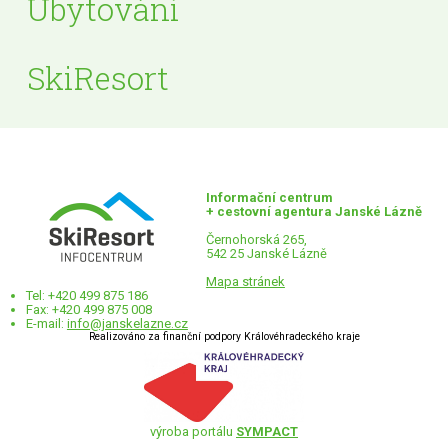
Ubytování
SkiResort
Informační centrum
+ cestovní agentura Janské Lázně
Černohorská 265,
542 25 Janské Lázně
Mapa stránek
Tel: +420 499 875 186
Fax: +420 499 875 008
E-mail:
info@janskelazne.cz
Realizováno za finanční podpory Královéhradeckého kraje
výroba portálu
SYMPACT