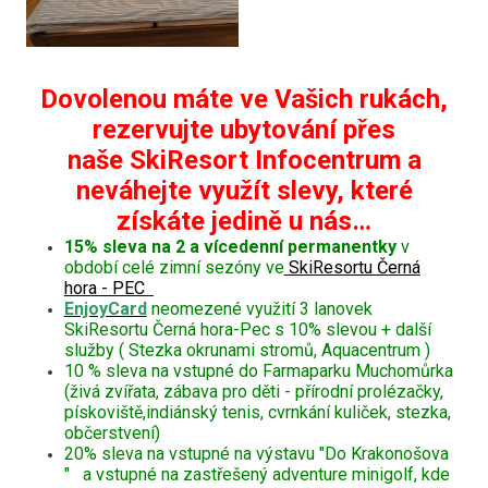
Dovolenou máte ve Vašich rukách,
rezervujte ubytování přes
naše SkiResort Infocentrum a
neváhejte využít slevy, které
získáte jedině u nás…
15% sleva na 2 a vícedenní permanentky
v
období celé zimní sezóny ve
SkiResortu Černá
hora - PEC
EnjoyCard
neomezené využití 3 lanovek
SkiResortu Černá hora-Pec s 10% slevou + další
služby ( Stezka okrunami stromů, Aquacentrum )
10 % sleva na vstupné do Farmaparku Muchomůrka
(živá zvířata, zábava pro děti - přírodní prolézačky,
pískoviště,indiánský tenis, cvrnkání kuliček, stezka,
občerstvení)
20% sleva na vstupné na výstavu "Do Krakonošova
" a vstupné na zastřešený adventure minigolf, kde