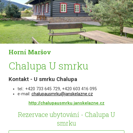
Horní Maršov
Chalupa U smrku
Kontakt - U smrku Chalupa
tel.: +420 733 645 729, +420 603 416 095
e-mail:
chalupausmrku@janskelazne.cz
http://chalupausmrku.janskelazne.cz
Rezervace ubytování - Chalupa U
smrku