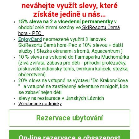
neváhejte využít slevy, které
získáte jedině u nás…
15% sleva na 2 a vícedenní permanentky
v
období celé zimní sezóny ve
SkiResortu Černá
hora - PEC
EnjoyCard
neomezené využití 3 lanovek
SkiResortu Černá hora-Pec s 10% slevou + další
služby ( Stezka okrunami stromů, Aquacentrum )
10 % sleva na vstupné do Farmaparku Muchomůrka
(živá zvířata, zábava pro děti - přírodní prolézačky,
pískoviště,indiánský tenis, cvrnkání kuliček, stezka,
občerstvení)
20% sleva na vstupné na výstavu "Do Krakonošova
" a vstupné na zastřešený adventure minigolf, kde
se zabaví nejen děti.
slevy na restaurace v Janských Lázních
Všeobecné podmínky
Rezervace
ubytování
On-line
rezervace a obsazenost