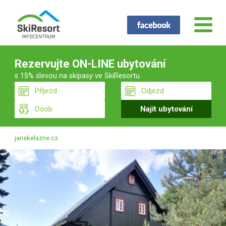
Rezervujte ON-LINE ubytování
s 15% slevou na skipasy ve SkiResortu
janskelazne.cz