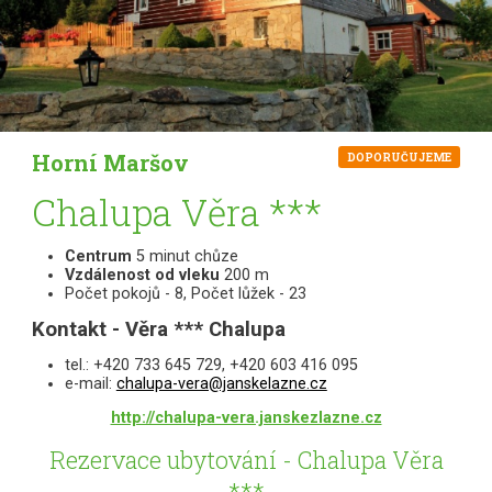
Horní Maršov
DOPORUČUJEME
Chalupa Věra ***
Centrum
5 minut chůze
Vzdálenost od vleku
200 m
Počet pokojů - 8, Počet lůžek - 23
Kontakt - Věra *** Chalupa
tel.: +420 733 645 729, +420 603 416 095
e-mail:
chalupa-vera@janskelazne.cz
http://chalupa-vera.janskezlazne.cz
Rezervace ubytování - Chalupa Věra
***