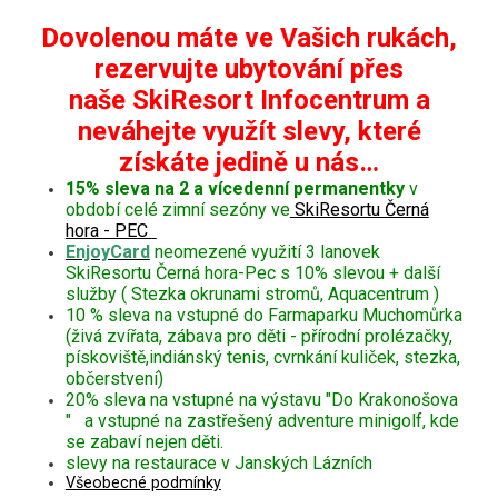
Dovolenou máte ve Vašich rukách,
rezervujte ubytování přes
naše SkiResort Infocentrum a
neváhejte využít slevy, které
získáte jedině u nás…
15% sleva na 2 a vícedenní permanentky
v
období celé zimní sezóny ve
SkiResortu Černá
hora - PEC
EnjoyCard
neomezené využití 3 lanovek
SkiResortu Černá hora-Pec s 10% slevou + další
služby ( Stezka okrunami stromů, Aquacentrum )
10 % sleva na vstupné do Farmaparku Muchomůrka
(živá zvířata, zábava pro děti - přírodní prolézačky,
pískoviště,indiánský tenis, cvrnkání kuliček, stezka,
občerstvení)
20% sleva na vstupné na výstavu "Do Krakonošova
" a vstupné na zastřešený adventure minigolf, kde
se zabaví nejen děti.
slevy na restaurace v Janských Lázních
Všeobecné podmínky