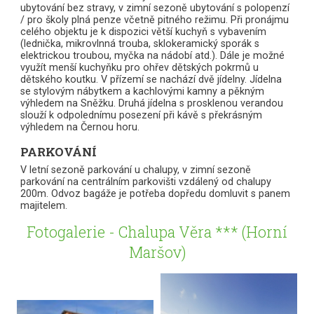
ubytování bez stravy, v zimní sezoně ubytování s polopenzí
/ pro školy plná penze včetně pitného režimu. Při pronájmu
celého objektu je k dispozici větší kuchyň s vybavením
(lednička, mikrovlnná trouba, sklokeramický sporák s
elektrickou troubou, myčka na nádobí atd.). Dále je možné
využít menší kuchyňku pro ohřev dětských pokrmů u
dětského koutku. V přízemí se nachází dvě jídelny. Jídelna
se stylovým nábytkem a kachlovými kamny a pěkným
výhledem na Sněžku. Druhá jídelna s prosklenou verandou
slouží k odpolednímu posezení při kávě s překrásným
výhledem na Černou horu.
PARKOVÁNÍ
V letní sezoně parkování u chalupy, v zimní sezoně
parkování na centrálním parkovišti vzdálený od chalupy
200m. Odvoz bagáže je potřeba dopředu domluvit s panem
majitelem.
Fotogalerie - Chalupa Věra *** (Horní
Maršov)