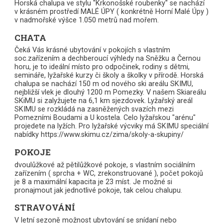
Horská chalupa ve stylu "Krkonošské roubenky" se nachází
v krásném prostředí MALÉ ÚPY ( konkrétně Horní Malé Úpy )
v nadmořské výšce 1.050 metrů nad mořem.
CHATA
Čeká Vás krásné ubytování v pokojích s vlastním
soc.zařízením a dechberoucí výhledy na Sněžku a Černou
horu, je to ideální místo pro odpočinek, rodiny s dětmi,
semináře, lyžařské kurzy či školy a školky v přírodě. Horská
chalupa se nachází 150 m od nového ski areálu SKIMU,
nejbližší vlek je dlouhý 1200 m Pomezky. V našem Skiareálu
SKiMU si zalyžujete na 6,1 km sjezdovek. Lyžařský areál
SKIMU se rozkládá na zasněžených svazích mezi
Pomezními Boudami a U kostela. Celo lyžařskou "arénu"
projedete na lyžích. Pro lyžařské výcviky má SKIMU speciální
nabídky https://www.skimu.cz/zima/skoly-a-skupiny/
POKOJE
dvoulůžkové až pětilůžkové pokoje, s vlastním sociálním
zařízením ( sprcha + WC, zrekonstruované ), počet pokojů
je 8 a maximální kapacita je 23 míst. Je možné si
pronajmout jak jednotlivé pokoje, tak celou chalupu.
STRAVOVÁNÍ
V letní sezoně možnost ubytování se snídaní nebo