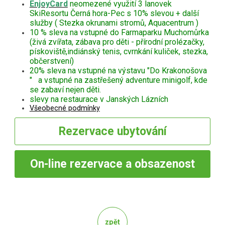
EnjoyCard
neomezené využití 3 lanovek
SkiResortu Černá hora-Pec s 10% slevou + další
služby ( Stezka okrunami stromů, Aquacentrum )
10 % sleva na vstupné do Farmaparku Muchomůrka
(živá zvířata, zábava pro děti - přírodní prolézačky,
pískoviště,indiánský tenis, cvrnkání kuliček, stezka,
občerstvení)
20% sleva na vstupné na výstavu "Do Krakonošova
" a vstupné na zastřešený adventure minigolf, kde
se zabaví nejen děti.
slevy na restaurace v Janských Lázních
Všeobecné podmínky
Rezervace
ubytování
On-line
rezervace a obsazenost
zpět