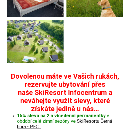
Dovolenou máte ve Vašich rukách,
rezervujte ubytování přes
naše SkiResort Infocentrum a
neváhejte využít slevy, které
získáte jedině u nás…
15% sleva na 2 a vícedenní permanentky
v
období celé zimní sezóny ve
SkiResortu Černá
hora - PEC