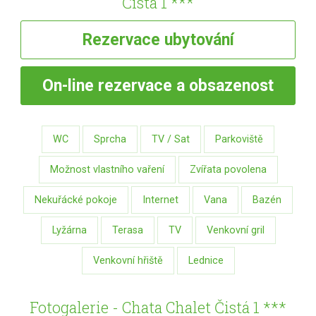
Čistá 1 ***
Rezervace
ubytování
On-line
rezervace a obsazenost
WC
Sprcha
TV / Sat
Parkoviště
Možnost vlastního vaření
Zvířata povolena
Nekuřácké pokoje
Internet
Vana
Bazén
Lyžárna
Terasa
TV
Venkovní gril
Venkovní hřiště
Lednice
Fotogalerie - Chata Chalet Čistá 1 ***