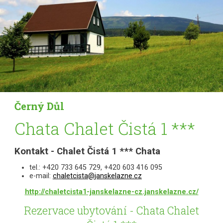
Černý Důl
Chata Chalet Čistá 1 ***
Kontakt - Chalet Čistá 1 *** Chata
tel.: +420 733 645 729, +420 603 416 095
e-mail:
chaletcista@janskelazne.cz
http://chaletcista1-janskelazne-cz.janskelazne.cz/
Rezervace ubytování - Chata Chalet