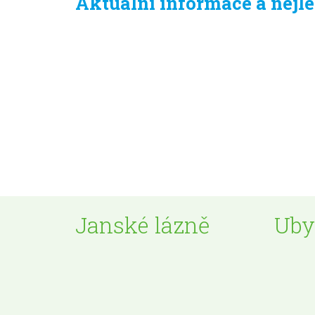
Aktuální informace a nejl
Janské lázně
Uby