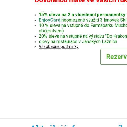
Dovolenou máte ve Vašich ruk
15% sleva na 2 a vícedenní permanentky
EnjoyCard
neomezené využití 3 lanovek Ski
10 % sleva na vstupné do Farmaparku Muchomůr
občerstvení)
20% sleva na vstupné na výstavu "Do Krakono
slevy na restaurace v Janských Lázních
Všeobecné podmínky
Rezer