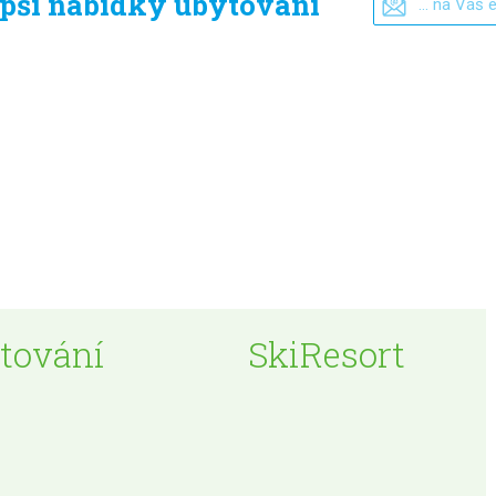
epší nabídky ubytování
tování
SkiResort