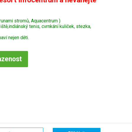
esort Infocentrum a neváhejte
krunami stromů, Aquacentrum )
tě,indiánský tenis, cvrnkání kuliček, stezka,
ví nejen děti.
azenost