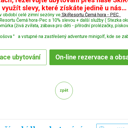
ách, rezervujte ubytování přes naše SkiR
využít slevy, které získáte jedině u nás…
v období celé zimní sezóny ve
SkiResortu Černá hora - PEC
Resortu Černá hora-Pec s 10% slevou + další služby ( Stezka o
ka (živá zvířata, zábava pro děti - přírodní prolézačky, pískoviš
šova " a vstupné na zastřešený adventure minigolf, kde se zaba
vace
ubytování
On-line
rezervace a obs
zpět