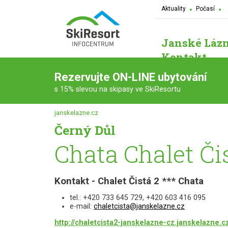
Aktuality
Počasí
Janské Láz
Kontakt
Rezervujte ON-LINE ubytování
s 15% slevou na skipasy ve SkiResortu
janskelazne.cz
Černý Důl
Chata Chalet Čis
Kontakt - Chalet Čistá 2 *** Chata
tel.: +420 733 645 729, +420 603 416 095
e-mail:
chaletcista@janskelazne.cz
http://chaletcista2-janskelazne-cz.janskelazne.c