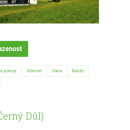
azenost
é pokoje
Internet
Vana
Bazén
(Černý Důl)