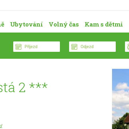
ně
Ubytování
Volný čas
Kam s dětmi
tá 2 ***
z/