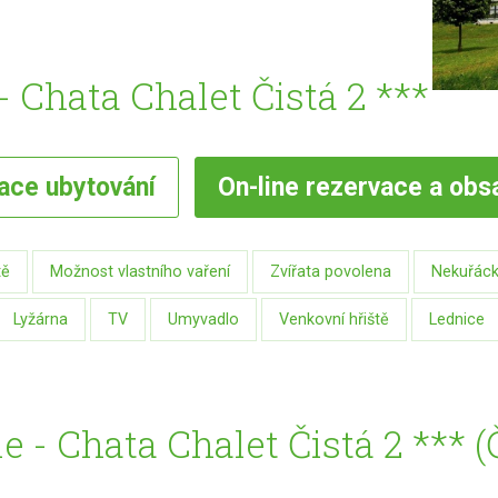
 Chata Chalet Čistá 2 ***
vace
ubytování
On-line
rezervace a obs
tě
Možnost vlastního vaření
Zvířata povolena
Nekuřáck
Lyžárna
TV
Umyvadlo
Venkovní hřiště
Lednice
e - Chata Chalet Čistá 2 *** 