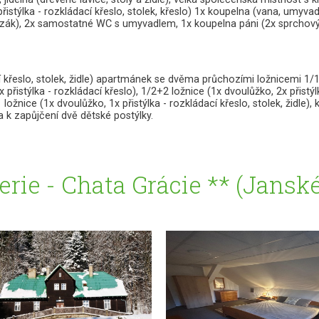
řistýlka - rozkládací křeslo, stolek, křeslo) 1x koupelna (vana, umyvad
mrazák), 2x samostatné WC s umyvadlem, 1x koupelna páni (2x sprchov
cí křeslo, stolek, židle) apartmánek se dvěma průchozími ložnicemi 1/
x přistýlka - rozkládací křeslo), 1/2+2 ložnice (1x dvoulůžko, 2x přistýlk
1 ložnice (1x dvoulůžko, 1x přistýlka - rozkládací křeslo, stolek, židl
 k zapůjčení dvě dětské postýlky.
erie - Chata Grácie ** (Jansk