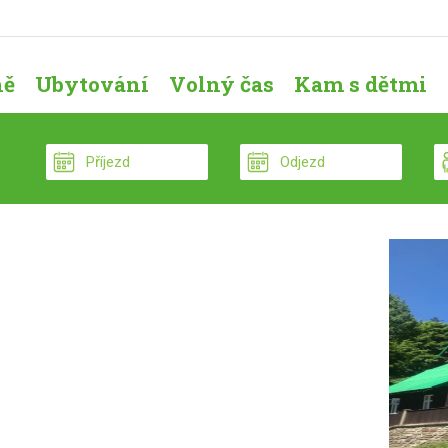
ně
Ubytování
Volný čas
Kam s dětmi