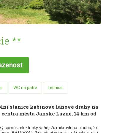
ie **
azenost
ře
WC na patře
Lednice
olní stanice kabinové lanové dráhy na
 centra města Janské Lázně, 14 km od
 sporák, elektrický vařič, 2x mikrovlnná trouba, 2x
 krbem (BVTV+SAT, 2x sedací souprava, křesla, stoly),