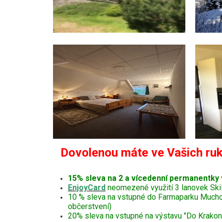
Dovolenou máte ve Vašich ruk
15% sleva na 2 a vícedenní permanentky
EnjoyCard
neomezené využití 3 lanovek Ski
10 % sleva na vstupné do Farmaparku Muchomůr
občerstvení)
20% sleva na vstupné na výstavu "Do Krakono