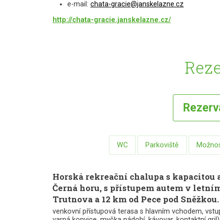
e-mail:
chata-gracie@janskelazne.cz
http://chata-gracie.janskelazne.cz/
Reze
Rezer
WC
Parkoviště
Možnost
Horská rekreační chalupa s kapacitou a
Černá horu, s přístupem autem v letní
Trutnova a 12 km od Pece pod Sněžkou. 
venkovní přístupová terasa s hlavním vchodem, vstup
varná konvice, myčka nádobí, kávovar, kontaktní gril)