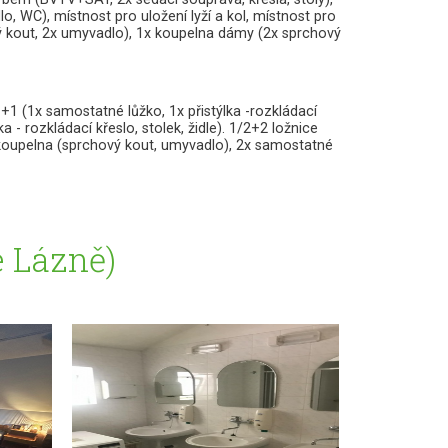
lo, WC), místnost pro uložení lyží a kol, místnost pro
ý kout, 2x umyvadlo), 1x koupelna dámy (2x sprchový
1+1 (1x samostatné lůžko, 1x přistýlka -rozkládací
a - rozkládací křeslo, stolek, židle). 1/2+2 ložnice
e), koupelna (sprchový kout, umyvadlo), 2x samostatné
é Lázně)