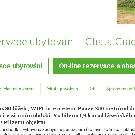
rvace ubytování - Chata Grác
vace
ubytování
On-line
rezervace a obs
 vlastního vaření
Zvířata povolena
Krb
Sprcha na pat
ž 30 lůžek , WIFI internetem. Pouze 250 metrů od d
m i v zimním období. Vzdálená 1,9 km od lázeňského
• Přízemí objektu
ní chodba, vybavená kuchyně s posezením (kuchyňská linka, elektrický
, jídelna (dřevěné lavice, stoly a židle), velká společenská místnost s