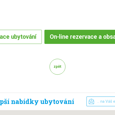
vace
ubytování
On-line
rezervace a obs
zpět
epší nabídky ubytování