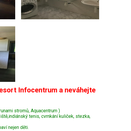
esort Infocentrum a neváhejte
krunami stromů, Aquacentrum )
tě,indiánský tenis, cvrnkání kuliček, stezka,
ví nejen děti.