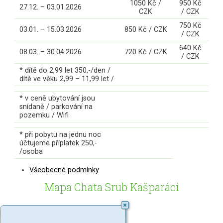
1050 Kč /
950 Kč
27.12. – 03.01.2026
CZK
/ CZK
750 Kč
03.01. – 15.03.2026
850 Kč / CZK
/ CZK
640 Kč
08.03. – 30.04.2026
720 Kč / CZK
/ CZK
* dítě do 2,99 let 350,-/den /
dítě ve věku 2,99 – 11,99 let /
* v ceně ubytování jsou
snídaně / parkování na
pozemku / Wifi
* při pobytu na jednu noc
účtujeme příplatek 250,-
/osoba
Všeobecné podmínky
Mapa Chata Srub Kašparáci