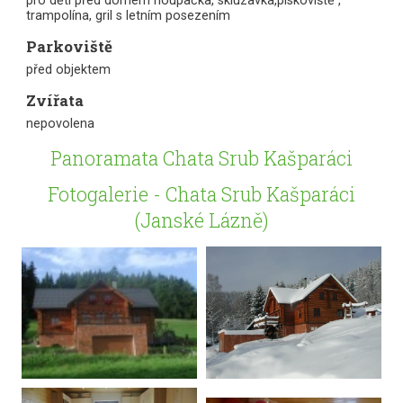
pro děti před domem houpačka, skluzavka,pískoviště ,
trampolína, gril s letním posezením
Parkoviště
před objektem
Zvířata
nepovolena
Panoramata Chata Srub Kašparáci
Fotogalerie - Chata Srub Kašparáci
(Janské Lázně)