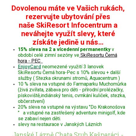
Dovolenou máte ve Vašich rukách,
rezervujte ubytování přes
naše SkiResort Infocentrum a
neváhejte využít slevy, které
získáte jedině u nás…
15% sleva na 2 a vícedenní permanentky
v
období celé zimní sezóny ve
SkiResortu Černá
hora - PEC
EnjoyCard
neomezené využití 3 lanovek
SkiResortu Černá hora-Pec s 10% slevou + další
služby ( Stezka okrunami stromů, Aquacentrum )
10 % sleva na vstupné do Farmaparku Muchomůrka
(živá zvířata, zábava pro děti - přírodní prolézačky,
pískoviště,indiánský tenis, cvrnkání kuliček, stezka,
občerstvení)
20% sleva na vstupné na výstavu "Do Krakonošova
" a vstupné na zastřešený adventure minigolf, kde
se zabaví nejen děti.
slevy na restaurace v Janských Lázních
Janské Lázně Chata Srub Kašparáci -