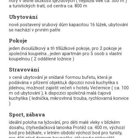
hory v těsné blízkosti sjezdových ( nejbližší vlek ca. 300 m )
a turistických tratí, od centra ca. 800 m
Ubytování
nově postavený srubový dům kapacitou 16 lůžek, ubytování
se nachází v prvním patře
Pokoje
jeden dvoulůžkový a tři třílůžkové pokoje, pro 2 pokoje je
společná koupelna , jeden apartmán pro 5 osob s vlastní
koupelnou ( 2 oddělené ložnice )
Stravování
v ceně ubytování je snídaně formou bufetu, která je
podávána v přízemí objektu,k dipozici nová kuchyňka s
jídelnou, možnost zajistit večeři v hotelu Večernice ( ca. 100
m od ubytování ), k dispozici společná malá čajová
kuchyňka ( lednička, mikrovlnná trouba, rychlovarná konvice
)
Sport, zábava
ideální poloha na lyžování, pro děti malé vleky v blízkém
dosahu, čtyřsedačková lanovka Protěž ca. 400 m, výchozí
bod pro běžkaře, v letním období výchozí bod pro turisty,