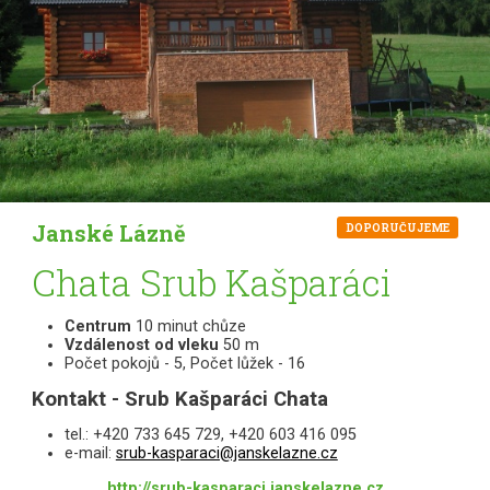
Janské Lázně
DOPORUČUJEME
Chata Srub Kašparáci
Centrum
10 minut chůze
Vzdálenost od vleku
50 m
Počet pokojů - 5, Počet lůžek - 16
Kontakt - Srub Kašparáci Chata
tel.: +420 733 645 729, +420 603 416 095
e-mail:
srub-kasparaci@janskelazne.cz
http://srub-kasparaci.janskelazne.cz