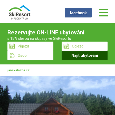
Rezervujte ON-LINE ubytování
s 15% slevou na skipasy ve SkiResortu
janskelazne.cz