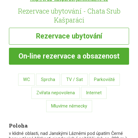
Rezervace ubytování - Chata Srub
Kašparáci
Rezervace
ubytování
On-line
rezervace a obsazenost
WC
Sprcha
TV / Sat
Parkoviště
Zvířata nepovolena
Internet
Mluvíme německy
Poloha
v klidné oblasti, nad Janskými Lázněmi pod úpatím Černé