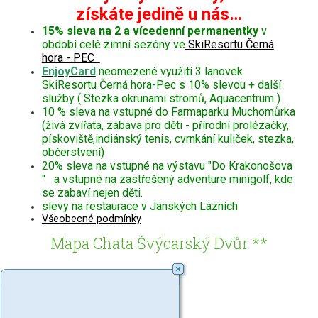
získáte jedině u nás…
15% sleva na 2 a vícedenní permanentky
v
období celé zimní sezóny ve
SkiResortu Černá
hora - PEC
EnjoyCard
neomezené využití 3 lanovek
SkiResortu Černá hora-Pec s 10% slevou + další
služby ( Stezka okrunami stromů, Aquacentrum )
10 % sleva na vstupné do Farmaparku Muchomůrka
(živá zvířata, zábava pro děti - přírodní prolézačky,
pískoviště,indiánský tenis, cvrnkání kuliček, stezka,
občerstvení)
20% sleva na vstupné na výstavu "Do Krakonošova
" a vstupné na zastřešený adventure minigolf, kde
se zabaví nejen děti.
slevy na restaurace v Janských Lázních
Všeobecné podmínky
Mapa Chata Švýcarský Dvůr **