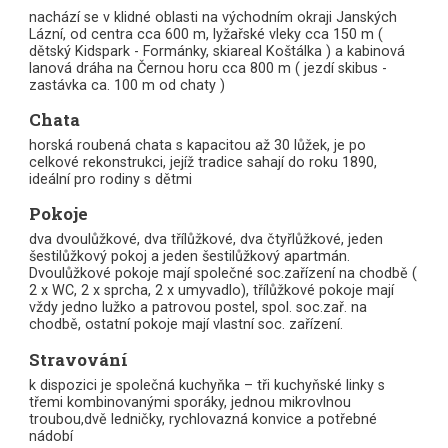
nachází se v klidné oblasti na východním okraji Janských
Lázní, od centra cca 600 m, lyžařské vleky cca 150 m (
dětský Kidspark - Formánky, skiareal Koštálka ) a kabinová
lanová dráha na Černou horu cca 800 m ( jezdí skibus -
zastávka ca. 100 m od chaty )
Chata
horská roubená chata s kapacitou až 30 lůžek, je po
celkové rekonstrukci, jejíž tradice sahají do roku 1890,
ideální pro rodiny s dětmi
Pokoje
dva dvoulůžkové, dva třílůžkové, dva čtyřlůžkové, jeden
šestilůžkový pokoj a jeden šestilůžkový apartmán.
Dvoulůžkové pokoje mají společné soc.zařízení na chodbě (
2 x WC, 2 x sprcha, 2 x umyvadlo), třílůžkové pokoje mají
vždy jedno lužko a patrovou postel, spol. soc.zař. na
chodbě, ostatní pokoje mají vlastní soc. zařízení.
Stravování
k dispozici je společná kuchyňka – tři kuchyňské linky s
třemi kombinovanými sporáky, jednou mikrovlnou
troubou,dvě ledničky, rychlovazná konvice a potřebné
nádobí