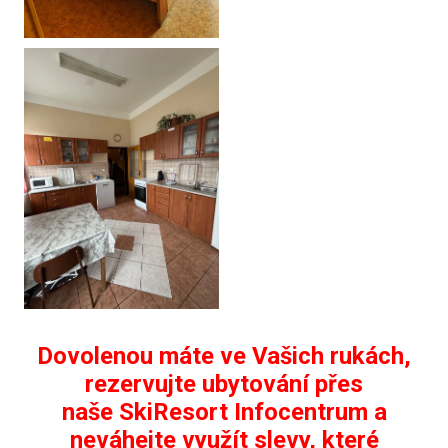
Dovolenou máte ve Vašich rukách,
rezervujte ubytování přes
naše SkiResort Infocentrum a
neváhejte využít slevy, které