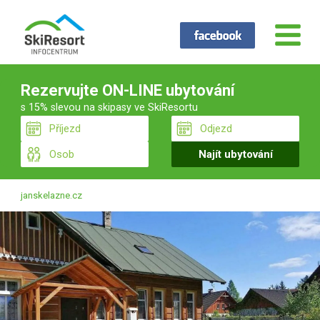
Rezervujte ON-LINE ubytování
s 15% slevou na skipasy ve SkiResortu
janskelazne.cz