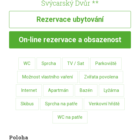
Švýcarský Dvůr **
Rezervace
ubytování
On-line
rezervace a obsazenost
WC
Sprcha
TV / Sat
Parkoviště
Možnost vlastního vaření
Zvířata povolena
Internet
Apartmán
Bazén
Lyžárna
Skibus
Sprcha na patře
Venkovní hřiště
WC na patře
Poloha