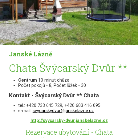
Janské Lázně
Chata Švýcarský Dvůr **
Centrum
10 minut chůze
Počet pokojů - 8, Počet lůžek - 30
Kontakt - Švýcarský Dvůr ** Chata
tel.: +420 733 645 729, +420 603 416 095
e-mail:
svycarskydvur@janskelazne.cz
http://svycarsky-dvur.janskelazne.cz
Rezervace ubytování - Chata