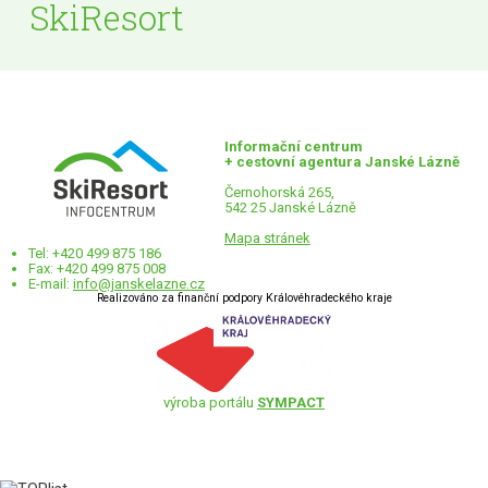
SkiResort
Informační centrum
+ cestovní agentura Janské Lázně
Černohorská 265,
542 25 Janské Lázně
Mapa stránek
Tel: +420 499 875 186
Fax: +420 499 875 008
E-mail:
info@janskelazne.cz
Realizováno za finanční podpory Královéhradeckého kraje
výroba portálu
SYMPACT