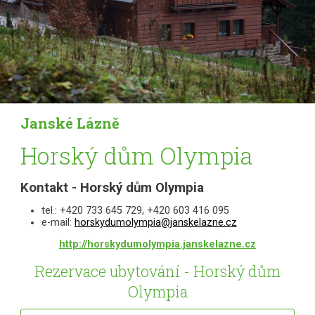
Janské Lázně
Horský dům Olympia
Kontakt - Horský dům Olympia
tel.: +420 733 645 729, +420 603 416 095
e-mail:
horskydumolympia@janskelazne.cz
http://horskydumolympia.janskelazne.cz
Rezervace ubytování - Horský dům
Olympia