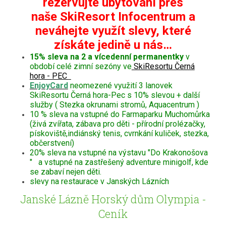
rezervujte ubytování přes
naše SkiResort Infocentrum a
neváhejte využít slevy, které
získáte jedině u nás…
15% sleva na 2 a vícedenní permanentky
v
období celé zimní sezóny ve
SkiResortu Černá
hora - PEC
EnjoyCard
neomezené využití 3 lanovek
SkiResortu Černá hora-Pec s 10% slevou + další
služby ( Stezka okrunami stromů, Aquacentrum )
10 % sleva na vstupné do Farmaparku Muchomůrka
(živá zvířata, zábava pro děti - přírodní prolézačky,
pískoviště,indiánský tenis, cvrnkání kuliček, stezka,
občerstvení)
20% sleva na vstupné na výstavu "Do Krakonošova
" a vstupné na zastřešený adventure minigolf, kde
se zabaví nejen děti.
slevy na restaurace v Janských Lázních
Janské Lázně Horský dům Olympia -
Ceník