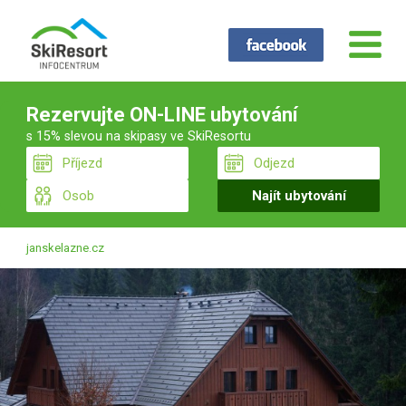
Rezervujte ON-LINE ubytování
s 15% slevou na skipasy ve SkiResortu
janskelazne.cz