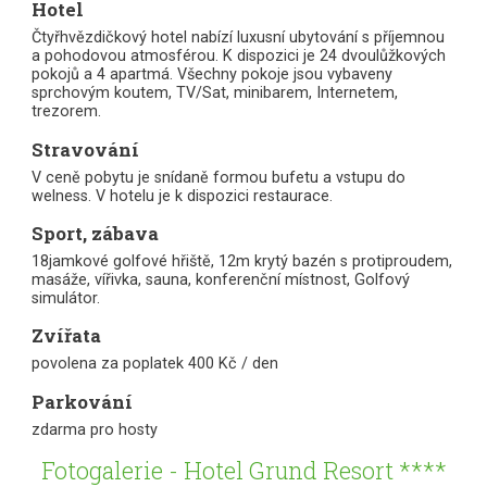
Hotel
Čtyřhvězdičkový hotel nabízí luxusní ubytování s příjemnou
a pohodovou atmosférou. K dispozici je 24 dvoulůžkových
pokojů a 4 apartmá. Všechny pokoje jsou vybaveny
sprchovým koutem, TV/Sat, minibarem, Internetem,
trezorem.
Stravování
V ceně pobytu je snídaně formou bufetu a vstupu do
welness. V hotelu je k dispozici restaurace.
Sport, zábava
18jamkové golfové hřiště, 12m krytý bazén s protiproudem,
masáže, vířivka, sauna, konferenční místnost, Golfový
simulátor.
Zvířata
povolena za poplatek 400 Kč / den
Parkování
zdarma pro hosty
Fotogalerie - Hotel Grund Resort ****