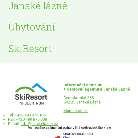
Janské lázně
Ubytování
SkiResort
Informační centrum
+ cestovní agentura Janské Lázně
Černohorská 265,
542 25 Janské Lázně
Mapa stránek
Tel: +420 499 875 186
Fax: +420 499 875 008
E-mail:
info@janskelazne.cz
Realizováno za finanční podpory Královéhradeckého kraje