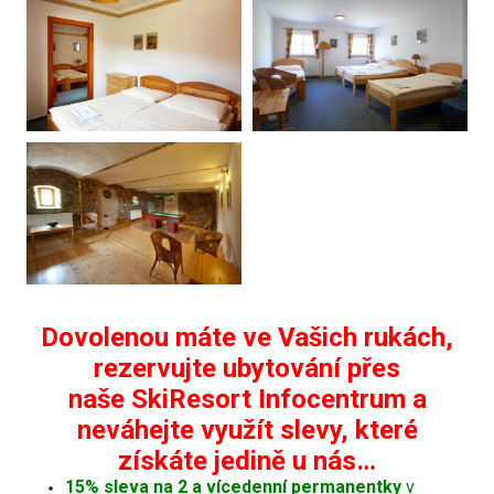
Dovolenou máte ve Vašich rukách,
rezervujte ubytování přes
naše SkiResort Infocentrum a
neváhejte využít slevy, které
získáte jedině u nás…
15% sleva na 2 a vícedenní permanentky
v