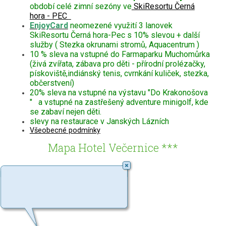
období celé zimní sezóny ve
SkiResortu Černá
hora - PEC
EnjoyCard
neomezené využití 3 lanovek
SkiResortu Černá hora-Pec s 10% slevou + další
služby ( Stezka okrunami stromů, Aquacentrum )
10 % sleva na vstupné do Farmaparku Muchomůrka
(živá zvířata, zábava pro děti - přírodní prolézačky,
pískoviště,indiánský tenis, cvrnkání kuliček, stezka,
občerstvení)
20% sleva na vstupné na výstavu "Do Krakonošova
" a vstupné na zastřešený adventure minigolf, kde
se zabaví nejen děti.
slevy na restaurace v Janských Lázních
Všeobecné podmínky
Mapa Hotel Večernice ***