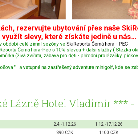
ách, rezervujte ubytování přes naše SkiR
využít slevy, které získáte jedině u nás…
v období celé zimní sezóny ve
SkiResortu Černá hora - PEC
Resortu Černá hora-Pec s 10% slevou + další služby ( Stezka o
ka (živá zvířata, zábava pro děti - přírodní prolézačky, pískoviš
šova " a vstupné na zastřešený adventure minigolf, kde se zaba
é Lázně Hotel Vladimír *** -
2.4.-1.12.26
1.12.-17.12.26
890 CZK
1100 CZK