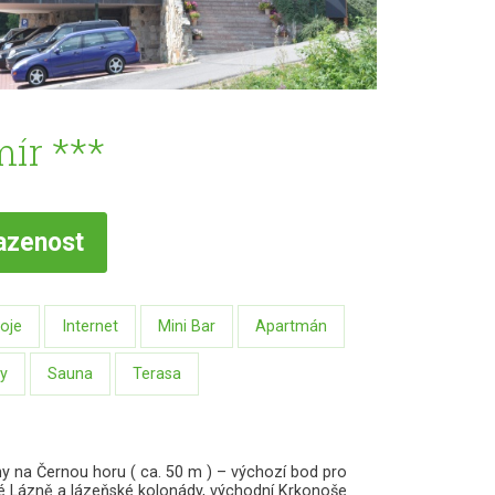
ír ***
azenost
oje
Internet
Mini Bar
Apartmán
y
Sauna
Terasa
áhy na Černou horu ( ca. 50 m ) – výchozí bod pro
ké Lázně a lázeňské kolonády, východní Krkonoše