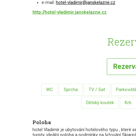
e-mail:
hotel-vladimir@janskelazne.cz
http://hotel-vladimir.janskelazne.cz
Rezer
Rezer
WC
Sprcha
TV / Sat
Parkovišt
Dětský koutek
Krb
Poloha
hotel Vladimír je ubytování hotelového typu , které 
turisty, ideální poloha a podmínky na lyžování Skia