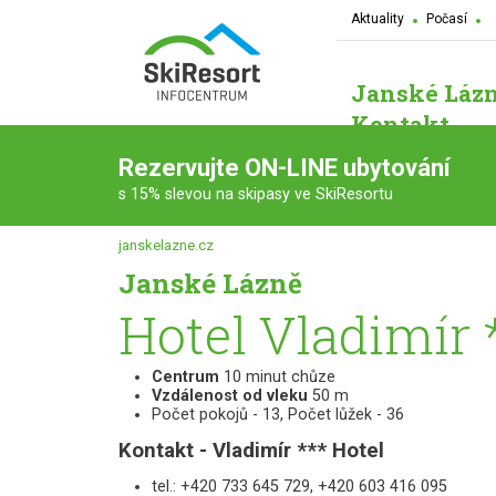
Aktuality
Počasí
Janské Láz
Kontakt
Rezervujte ON-LINE ubytování
s 15% slevou na skipasy ve SkiResortu
janskelazne.cz
Janské Lázně
Hotel Vladimír 
Centrum
10 minut chůze
Vzdálenost od vleku
50 m
Počet pokojů - 13, Počet lůžek - 36
Kontakt - Vladimír *** Hotel
tel.: +420 733 645 729, +420 603 416 095