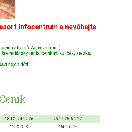
esort Infocentrum a neváhejte
krunami stromů, Aquacentrum )
tě,indiánský tenis, cvrnkání kuliček, stezka,
ví nejen děti.
 Ceník
18.12.-24.12.26
25.12.26-6.1.27
1250 CZK
1600 CZK