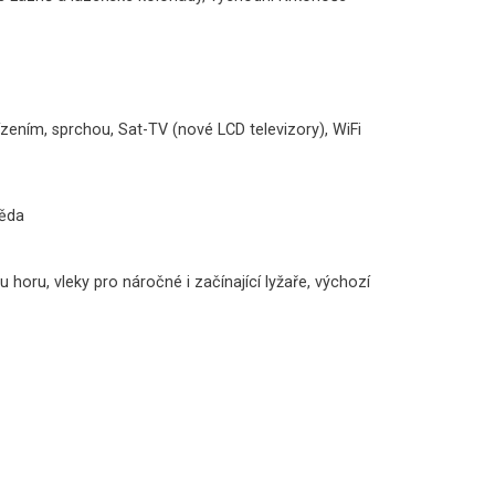
ením, sprchou, Sat-TV (nové LCD televizory), WiFi
běda
 horu, vleky pro náročné i začínající lyžaře, výchozí