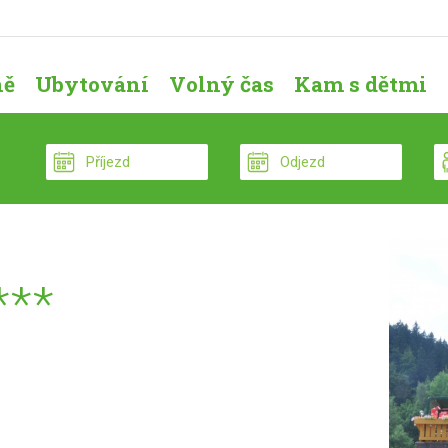
ně
Ubytování
Volný čas
Kam s dětmi
***