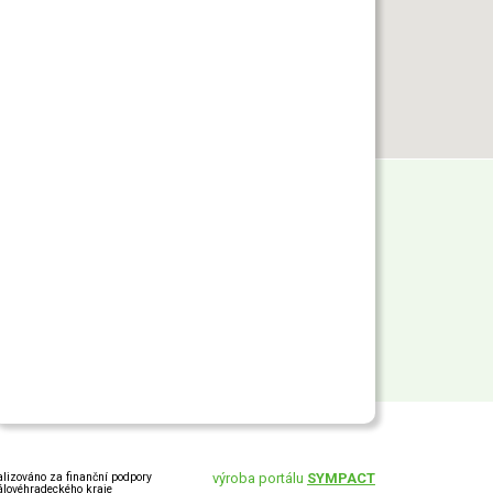
alizováno za finanční podpory
výroba portálu
SYMPACT
álovéhradeckého kraje