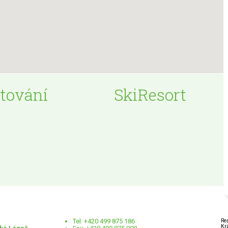
tování
SkiResort
Tel: +420 499 875 186
Re
Kr