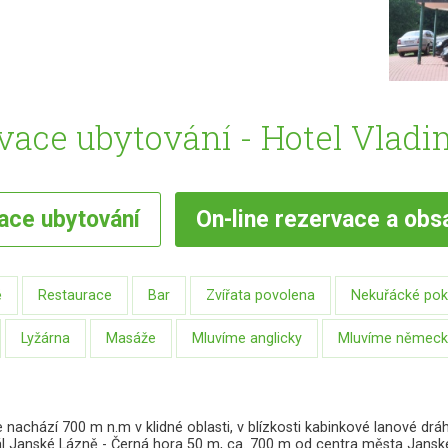
vace ubytování - Hotel Vladim
vace
ubytování
On-line
rezervace a obs
ě
Restaurace
Bar
Zvířata povolena
Nekuřácké pok
Lyžárna
Masáže
Mluvíme anglicky
Mluvíme německ
se nachází 700 m n.m v klidné oblasti, v blízkosti kabinkové lanové dr
reál Janské Lázně - Černá hora 50 m, ca. 700 m od centra města Jans