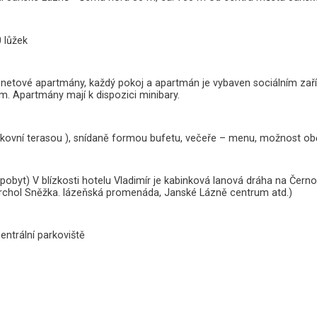
 lůžek
netové apartmány, každý pokoj a apartmán je vybaven sociálním zaříz
m. Apartmány mají k dispozici minibary.
venkovní terasou ), snídaně formou bufetu, večeře – menu, možnost o
obyt) V blízkosti hotelu Vladimír je kabinková lanová dráha na Černou
í vrchol Sněžka. lázeňská promenáda, Janské Lázně centrum atd.)
entrální parkoviště