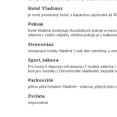
Hotel Vladimír
je nově postavený hotel, s kapacitou ubytování až 40
Pokoje
hotel Vladimír poskytuje dvoulůžkové pokoje a mezo
zdarma v celém objektu, většina pokojů je s balkone
Stravování
restaurace hotelu Vladimír ( celý den otevřena, s 
Sport, zábava
Pro hosty k dispozici infrasauna (1 hodina zdarma / p
bod pro turistiku ( Černohorské rašeliniště, nejvyšš
Parkoviště
přímo před hotelem Vladimír– zdarma, příjezd přes c
Zvířata
nepovolena