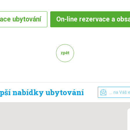
vace
ubytování
On-line
rezervace a obs
zpět
epší nabídky ubytování