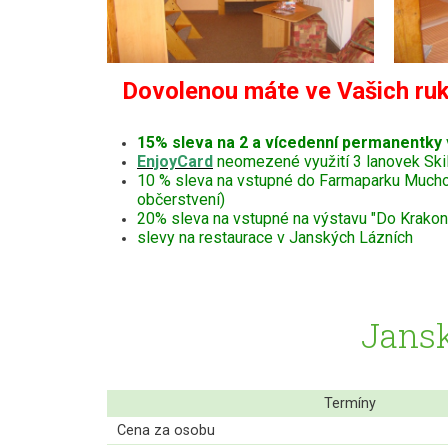
Dovolenou máte ve Vašich ruk
15% sleva na 2 a vícedenní permanentky
EnjoyCard
neomezené využití 3 lanovek Ski
10 % sleva na vstupné do Farmaparku Muchomůr
občerstvení)
20% sleva na vstupné na výstavu "Do Krakono
slevy na restaurace v Janských Lázních
Jansk
Termíny
Cena za osobu