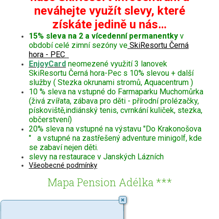
neváhejte využít slevy, které
získáte jedině u nás…
15% sleva na 2 a vícedenní permanentky
v
období celé zimní sezóny ve
SkiResortu Černá
hora - PEC
EnjoyCard
neomezené využití 3 lanovek
SkiResortu Černá hora-Pec s 10% slevou + další
služby ( Stezka okrunami stromů, Aquacentrum )
10 % sleva na vstupné do Farmaparku Muchomůrka
(živá zvířata, zábava pro děti - přírodní prolézačky,
pískoviště,indiánský tenis, cvrnkání kuliček, stezka,
občerstvení)
20% sleva na vstupné na výstavu "Do Krakonošova
" a vstupné na zastřešený adventure minigolf, kde
se zabaví nejen děti.
slevy na restaurace v Janských Lázních
Všeobecné podmínky
Mapa Pension Adélka ***