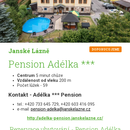
Janské Lázně
DOPORUČUJEME
Pension Adélka ***
Centrum
5 minut chůze
Vzdálenost od vleku
200 m
Počet lůžek - 59
Kontakt - Adélka *** Pension
tel.: +420 733 645 729, +420 603 416 095
e-mail:
pension-adelka@janskelazne.cz
http://adelka-pension.janskelazne.cz/
Rezervace ubytování - Pension Adélka