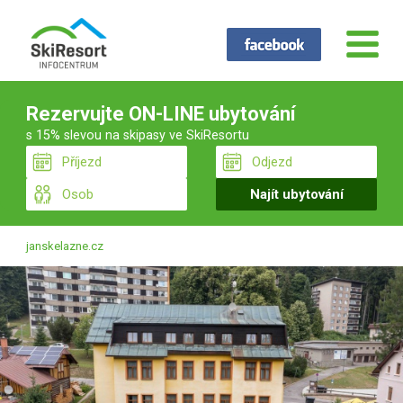
Rezervujte ON-LINE ubytování
s 15% slevou na skipasy ve SkiResortu
janskelazne.cz