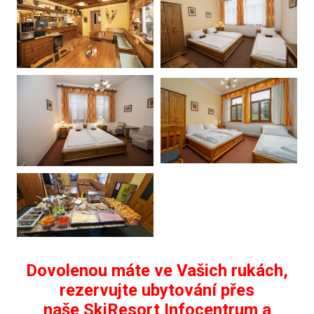
Dovolenou máte ve Vašich rukách,
rezervujte ubytování přes
naše SkiResort Infocentrum a