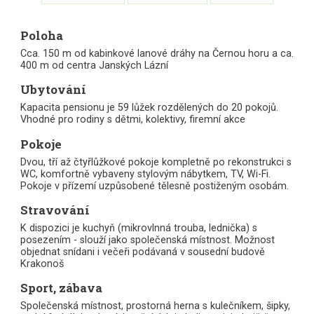
Poloha
Cca. 150 m od kabinkové lanové dráhy na Černou horu a ca.
400 m od centra Janských Lázní
Ubytování
Kapacita pensionu je 59 lůžek rozdělených do 20 pokojů.
Vhodné pro rodiny s dětmi, kolektivy, firemní akce
Pokoje
Dvou, tří až čtyřlůžkové pokoje kompletně po rekonstrukci s
WC, komfortně vybaveny stylovým nábytkem, TV, Wi-Fi.
Pokoje v přízemí uzpůsobené tělesně postiženým osobám.
Stravování
K dispozici je kuchyň (mikrovlnná trouba, lednička) s
posezením - slouží jako společenská místnost. Možnost
objednat snídani i večeři podávaná v sousední budově
Krakonoš
Sport, zábava
Společenská místnost, prostorná herna s kulečníkem, šipky,