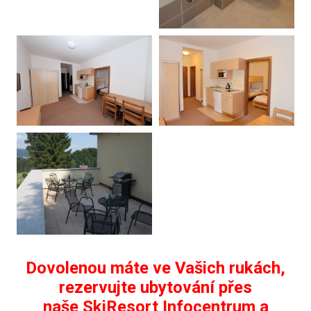
Dovolenou máte ve Vašich rukách,
rezervujte ubytování přes
naše SkiResort Infocentrum a