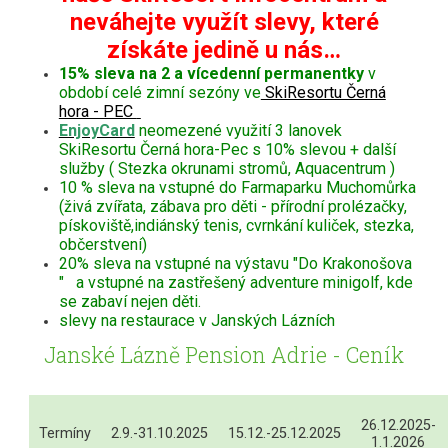
neváhejte využít slevy, které
získáte jedině u nás…
15% sleva na 2 a vícedenní permanentky
v
období celé zimní sezóny ve
SkiResortu Černá
hora - PEC
EnjoyCard
neomezené využití 3 lanovek
SkiResortu Černá hora-Pec s 10% slevou + další
služby ( Stezka okrunami stromů, Aquacentrum )
10 % sleva na vstupné do Farmaparku Muchomůrka
(živá zvířata, zábava pro děti - přírodní prolézačky,
pískoviště,indiánský tenis, cvrnkání kuliček, stezka,
občerstvení)
20% sleva na vstupné na výstavu "Do Krakonošova
" a vstupné na zastřešený adventure minigolf, kde
se zabaví nejen děti.
slevy na restaurace v Janských Lázních
Janské Lázně Pension Adrie - Ceník
26.12.2025-
Termíny
2.9.-31.10.2025
15.12.-25.12.2025
1.1.2026