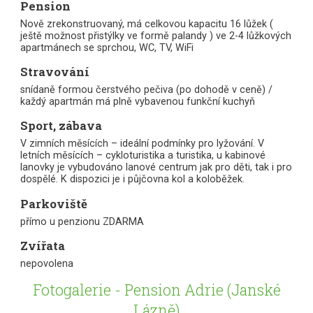
Pension
Nově zrekonstruovaný, má celkovou kapacitu 16 lůžek (
ještě možnost přistýlky ve formě palandy ) ve 2-4 lůžkových
apartmánech se sprchou, WC, TV, WiFi
Stravování
snídaně formou čerstvého pečiva (po dohodě v ceně) /
každý apartmán má plně vybavenou funkční kuchyň
Sport, zábava
V zimních měsících – ideální podmínky pro lyžování. V
letních měsících – cykloturistika a turistika, u kabinové
lanovky je vybudováno lanové centrum jak pro děti, tak i pro
dospělé. K dispozici je i půjčovna kol a koloběžek.
Parkoviště
přímo u penzionu ZDARMA
Zvířata
nepovolena
Fotogalerie - Pension Adrie (Janské
Lázně)