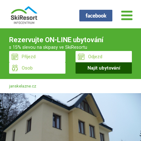
Rezervujte ON-LINE ubytování
s 15% slevou na skipasy ve SkiResortu
janskelazne.cz